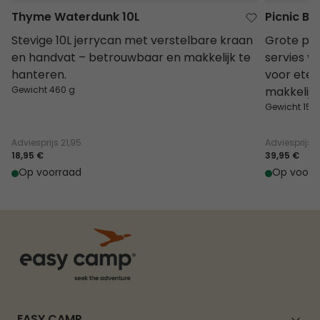
Thyme Waterdunk 10L
Picnic Bo
Stevige 10L jerrycan met verstelbare kraan
Grote pic
en handvat – betrouwbaar en makkelijk te
servies v
hanteren.
voor eten
Gewicht 460 g
makkelijk
Gewicht 156
Adviesprijs
21,95
Adviesprijs
4
18,95 €
39,95 €
Op voorraad
Op voorr
EASY CAMP