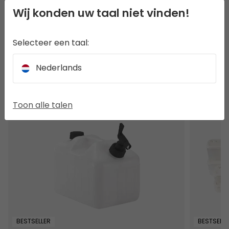
Wij konden uw taal niet vinden!
GEBRUIK EN VERZORGING
Selecteer een taal:
Nederlands
ANDEREN BEKEKEN OOK
Thyme Waterdunk 10L
Picnic Box
Toon alle talen
BESTSELLER
BESTSELLE