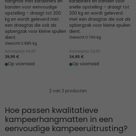
hangmat met karabiners en
karabiners en banden voor
banden voor eenvoudige
snelle opstelling – draagt tot
opstelling – draagt tot 200
200 kg en wordt geleverd
kg en wordt geleverd met
met een draagtas die ook als
een draagtas die ook als
opbergzak voor kleine spullen
opbergzak voor kleine spullen
dient.
dient.
Gewicht 0.740 kg
Gewicht 0.885 kg
Adviesprijs
34,95
Adviesprijs
29,95
29,95 €
24,95 €
Op voorraad
Op voorraad
2 van 2 producten
Hoe passen kwalitatieve
kampeerhangmatten in een
eenvoudige kampeeruitrusting?