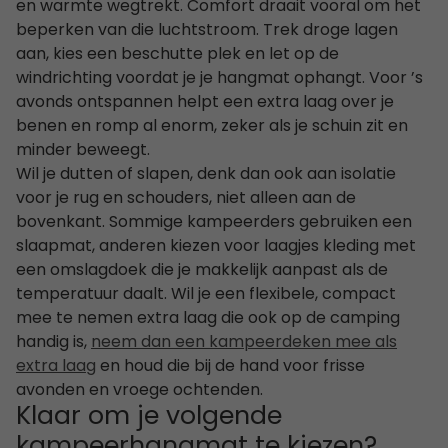
en warmte wegtrekt. Comfort draait vooral om het
beperken van die luchtstroom. Trek droge lagen
aan, kies een beschutte plek en let op de
windrichting voordat je je hangmat ophangt. Voor ’s
avonds ontspannen helpt een extra laag over je
benen en romp al enorm, zeker als je schuin zit en
minder beweegt.
Wil je dutten of slapen, denk dan ook aan isolatie
voor je rug en schouders, niet alleen aan de
bovenkant. Sommige kampeerders gebruiken een
slaapmat, anderen kiezen voor laagjes kleding met
een omslagdoek die je makkelijk aanpast als de
temperatuur daalt. Wil je een flexibele, compact
mee te nemen extra laag die ook op de camping
handig is,
neem dan een kampeerdeken mee als
extra laag
en houd die bij de hand voor frisse
avonden en vroege ochtenden.
Klaar om je volgende
kampeerhangmat te kiezen?