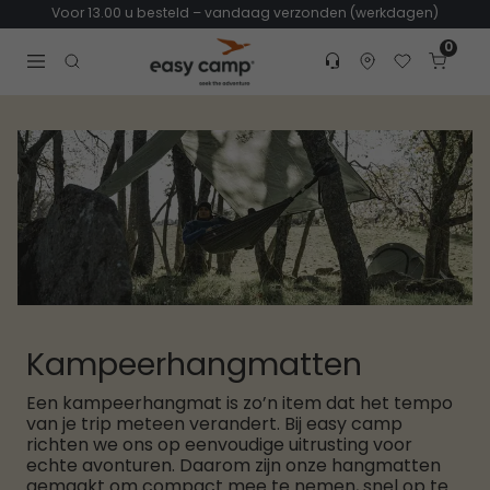
Voor 13.00 u besteld – vandaag verzonden (werkdagen)
0
Customer service
Find dealer
Favorites
Cart
Tr
Open search modal
Kampeerhangmatten
Een kampeerhangmat is zo’n item dat het tempo
van je trip meteen verandert. Bij easy camp
richten we ons op eenvoudige uitrusting voor
echte avonturen. Daarom zijn onze hangmatten
gemaakt om compact mee te nemen, snel op te