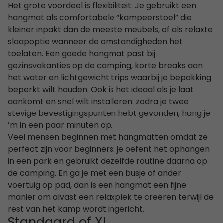
Het grote voordeel is flexibiliteit. Je gebruikt een
hangmat als comfortabele “kampeerstoel” die
kleiner inpakt dan de meeste meubels, of als relaxte
slaapoptie wanneer de omstandigheden het
toelaten. Een goede hangmat past bij
gezinsvakanties op de camping, korte breaks aan
het water en lichtgewicht trips waarbij je bepakking
beperkt wilt houden. Ook is het ideaal als je laat
aankomt en snel wilt installeren: zodra je twee
stevige bevestigingspunten hebt gevonden, hang je
’m in een paar minuten op.
Veel mensen beginnen met hangmatten omdat ze
perfect zijn voor beginners: je oefent het ophangen
in een park en gebruikt dezelfde routine daarna op
de camping. En ga je met een busje of ander
voertuig op pad, dan is een hangmat een fijne
manier om alvast een relaxplek te creëren terwijl de
rest van het kamp wordt ingericht.
Standaard of XL