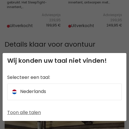
gebruikt. Het SleepTight-
innertent, ontworpen met...
innertent,...
Adviesprijs
Adviesprijs
239,95
299,95
Uitverkocht
199,95 €
Uitverkocht
249,95 €
Details klaar voor avontuur
Wij konden uw taal niet vinden!
Selecteer een taal:
Nederlands
Toon alle talen