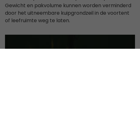
Gewicht en pakvolume kunnen worden verminderd
door het uitneembare kuipgrondzeil in de voortent
of leefruimte weg te laten.
Klaar voor de Twinflower tentlamp
Ingebouwde klittenbandsluitingen maken het
eenvoudig om de optionele, USB-C-gevoede