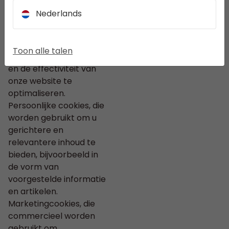
verwijderd. Statistische
Nederlands
cookies, die worden
gebruikt om het design,
de
Toon alle talen
gebruiksvriendelijkheid
en de effectiviteit van
onze website te
optimaliseren.
Persoonlijke cookies, die
worden gebruikt om u
gerichtere en
relevantere inhoud te
bieden, bijvoorbeeld in
de vorm van
voorgestelde informatie
en artikelen.
Marketingcookies, die
commercieel worden
gebruikt om