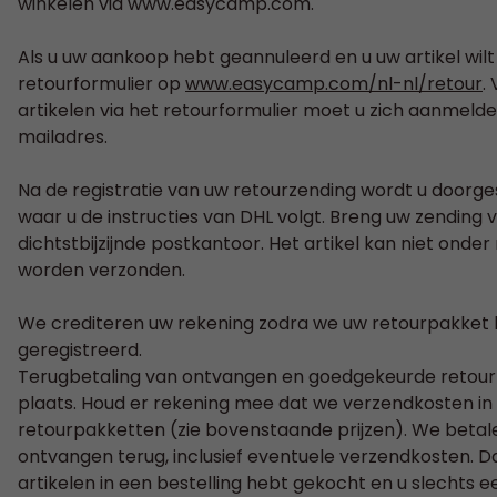
winkelen via www.easycamp.com.
Als u uw aankoop hebt geannuleerd en u uw artikel wilt
retourformulier op
www.easycamp.com/nl-nl/retour
.
artikelen via het retourformulier moet u zich aanme
mailadres.
Na de registratie van uw retourzending wordt u doorg
waar u de instructies van DHL volgt. Breng uw zending 
dichtstbijzijnde postkantoor. Het artikel kan niet ond
worden verzonden.
We crediteren uw rekening zodra we uw retourpakke
geregistreerd.
Terugbetaling van ontvangen en goedgekeurde retour
plaats. Houd er rekening mee dat we verzendkosten in
retourpakketten (zie bovenstaande prijzen). We betalen
ontvangen terug, inclusief eventuele verzendkosten. Da
artikelen in een bestelling hebt gekocht en u slechts