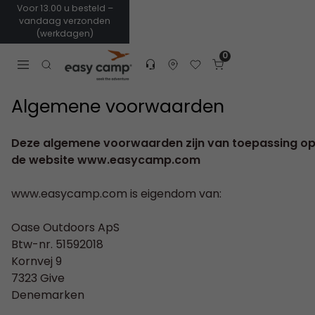
Voor 13.00 u besteld –
vandaag verzonden
(werkdagen)
0
Customer service
Find dealer
Favorites
Cart
Tracking
Open search modal
Algemene voorwaarden
Deze algemene voorwaarden zijn van toepassing o
de website www.easycamp.com
www.easycamp.com is eigendom van:
Oase Outdoors ApS
Btw-nr. 51592018
Kornvej 9
7323 Give
Denemarken