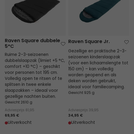
Raven Square dubbele
Raven Square Jr.
5°C
Gezellige en praktische 2–3-
Ruime 2–3-seizoenen
seizoenen kinderslaapzak
dubbelslaapzak (limiet +5 °C,
(voor een lichaamslengte tot
comfort +10 °C) – geschikt
150 cm) – kan volledig
voor personen tot 195 cm.
worden geopend en als
Volledig open te ritsen of te
deken worden gebruikt,
splitsen in twee enkele
ideaal voor familiecamping.
slaapzakken – ideaal voor
Gewicht 925 g
gezellige nachten buiten.
Gewicht 2610 g
Adviesprijs
81,95
Adviesprijs
39,95
69,95 €
34,95 €
Uitverkocht
Uitverkocht