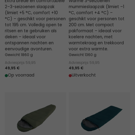
Extra brede en comfortabele
Warme 3-seizoenen
2–3-seizoenen slaapzak
mummieslaapzak (limiet –1
(limiet +5 °C, comfort +10
°C, comfort +4 °C) –
°C) – geschikt voor personen
geschikt voor personen tot
tot 195 cm. Volledig open te
200 cm. Met compact
ritsen en te gebruiken als
pakformaat – ideaal voor
deken – ideaal voor
koelere nachten, met
ontspannen nachten en
warmtekraag en trekkoord
eenvoudige avonturen.
voor extra warmte.
Gewicht 1860 g
Gewicht 1360 g
Adviesprijs
59,95
Adviesprijs
59,95
49,95 €
49,95 €
Op voorraad
Uitverkocht
Raven II Mummy -1°C
Raven I Square 2°C