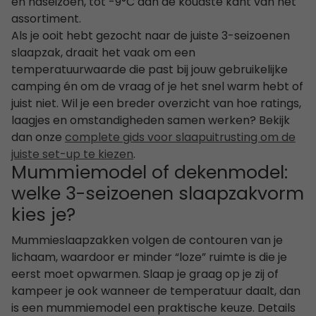
en naseizoen, tot -9°C aan de koudste kant van het
assortiment.
Als je ooit hebt gezocht naar de juiste 3-seizoenen
slaapzak, draait het vaak om een
temperatuurwaarde die past bij jouw gebruikelijke
camping én om de vraag of je het snel warm hebt of
juist niet. Wil je een breder overzicht van hoe ratings,
laagjes en omstandigheden samen werken? Bekijk
dan onze
complete gids voor slaapuitrusting om de
juiste set-up te kiezen
.
Mummiemodel of dekenmodel:
welke 3-seizoenen slaapzakvorm
kies je?
Mummieslaapzakken volgen de contouren van je
lichaam, waardoor er minder “loze” ruimte is die je
eerst moet opwarmen. Slaap je graag op je zij of
kampeer je ook wanneer de temperatuur daalt, dan
is een mummiemodel een praktische keuze. Details