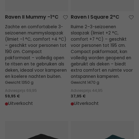
Raven II Mummy -1°C
Raven I Square 2°C
Zachte en comfortabele 3-
Ruime 2–3-seizoenen
seizoenen mummyslaapzak
slaapzak (limiet +2 °C,
(limiet –1 °C, comfort +4 °C)
comfort +7 °C) – geschikt
– geschikt voor personen tot
voor personen tot 195 cm.
190 cm. Compact
Compact pakformaat, kan
pakformaat – volledig open
volledig worden geopend en
te ritsen en te gebruiken als
gebruikt als deken – biedt
deken, ideaal voor kamperen
extra comfort en ruimte voor
en koelere nachten buiten.
ontspannen kamperen.
Gewicht 1350 g
Gewicht 1470 g
Adviesprijs
69,95
Adviesprijs
44,95
59,95 €
37,95 €
Uitverkocht
Uitverkocht
Raven Square dubbele 5°C
Raven Square Jr.