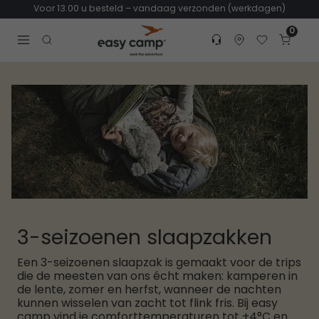
Voor 13.00 u besteld – vandaag verzonden (werkdagen)
0
Customer service
Find dealer
Favorites
Cart
Tr
Open search modal
3-seizoenen slaapzakken
Een 3-seizoenen slaapzak is gemaakt voor de trips
die de meesten van ons écht maken: kamperen in
de lente, zomer en herfst, wanneer de nachten
kunnen wisselen van zacht tot flink fris. Bij easy
camp vind je comforttemperaturen tot +4°C en