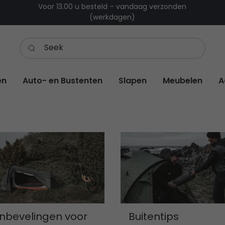
Voor 13.00 u besteld – vandaag verzonden
(werkdagen)
en
Auto- en Bustenten
Slapen
Meubelen
A
nbevelingen voor
Buitentips