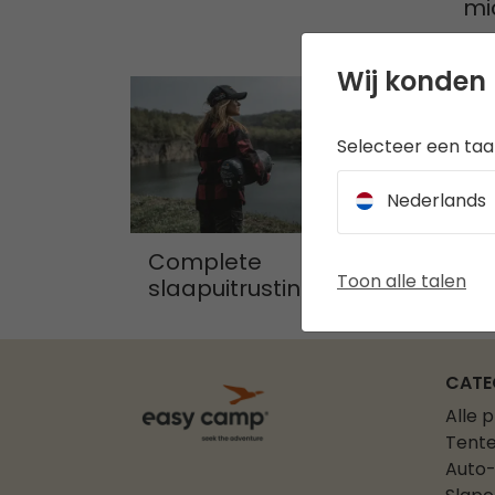
mi
Wij konden 
Selecteer een taal
Nederlands
Complete
Toon alle talen
slaapuitrustingsgids
CATE
Alle 
Tent
Auto-