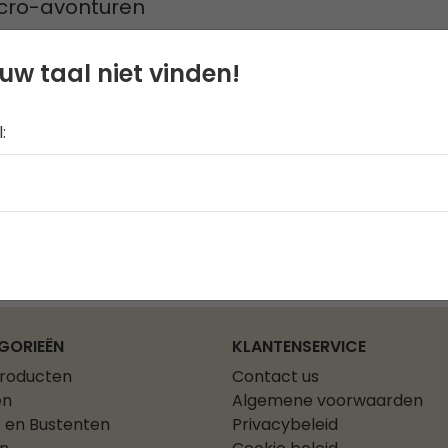
cro-avonturen
uw taal niet vinden!
:
GORIEËN
KLANTENSERVICE
producten
Contact us
en
Algemene voorwaarden
 en Bustenten
Privacybeleid