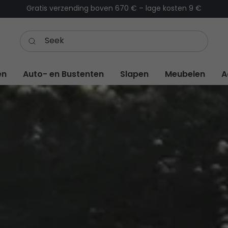
Voor 13.00 u besteld – vandaag verzonden
(werkdagen)
en
Auto- en Bustenten
Slapen
Meubelen
A