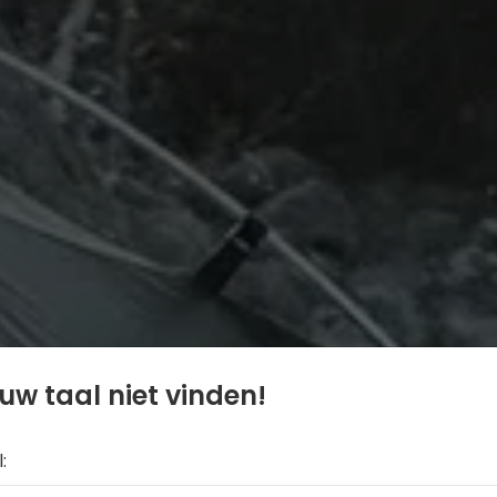
uw taal niet vinden!
: