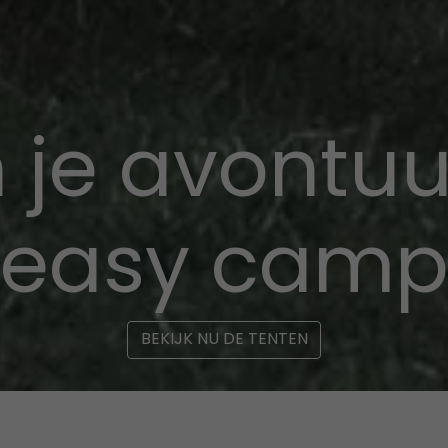
 je avontu
easy cam
BEKIJK NU DE TENTEN