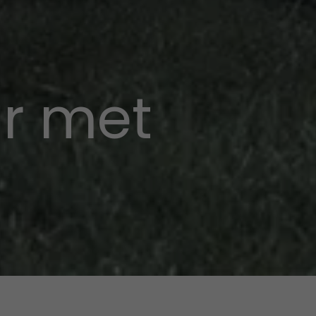
ur met
p