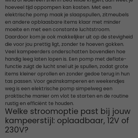
wind of iedereen snel in bed wilde krijgen, dan weet je
hoeveel tijd oppompen kan kosten. Met een
elektrische pomp maak je slaapspullen, zitmeubels
en andere opblaasbare items klaar met minder
moeite en met een constante luchtstroom.
Daardoor kom je ook makkelijker uit op de stevigheid
die voor jou prettig ligt, zonder te hoeven gokken.
Veel kampeerders onderschatten bovendien hoe
handig leeg laten lopen is. Een pomp met deflate-
functie zuigt de lucht snel uit je spullen, zodat grote
items kleiner oprollen en zonder gedoe terug in hun
tas passen. Voor gezinskamperen en weekendjes
weg is een elektrische pomp simpelweg een
praktische manier om vlot te starten en de routine
rustig en efficiënt te houden.
Welke stroomoptie past bij jouw
kampeerstijl: oplaadbaar, 12V of
230V?