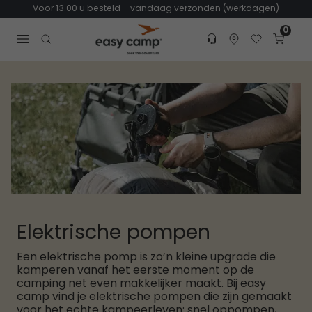
Voor 13.00 u besteld – vandaag verzonden (werkdagen)
0
Customer service
Find dealer
Favorites
Cart
Tr
Open search modal
Elektrische pompen
Een elektrische pomp is zo’n kleine upgrade die
kamperen vanaf het eerste moment op de
camping net even makkelijker maakt. Bij easy
camp vind je elektrische pompen die zijn gemaakt
voor het echte kampeerleven: snel oppompen,