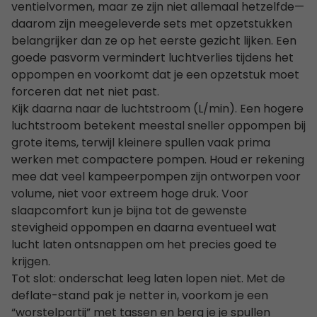
ventielvormen, maar ze zijn niet allemaal hetzelfde—
daarom zijn meegeleverde sets met opzetstukken
belangrijker dan ze op het eerste gezicht lijken. Een
goede pasvorm vermindert luchtverlies tijdens het
oppompen en voorkomt dat je een opzetstuk moet
forceren dat net niet past.
Kijk daarna naar de luchtstroom (L/min). Een hogere
luchtstroom betekent meestal sneller oppompen bij
grote items, terwijl kleinere spullen vaak prima
werken met compactere pompen. Houd er rekening
mee dat veel kampeerpompen zijn ontworpen voor
volume, niet voor extreem hoge druk. Voor
slaapcomfort kun je bijna tot de gewenste
stevigheid oppompen en daarna eventueel wat
lucht laten ontsnappen om het precies goed te
krijgen.
Tot slot: onderschat leeg laten lopen niet. Met de
deflate-stand pak je netter in, voorkom je een
“worstelpartij” met tassen en berg je je spullen