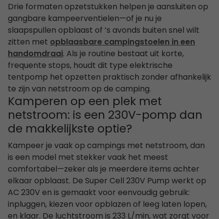
Drie formaten opzetstukken helpen je aansluiten op
gangbare kampeerventielen—of je nu je
slaapspullen opblaast of ’s avonds buiten snel wilt
zitten met
opblaasbare campingstoelen in een
handomdraai
. Als je routine bestaat uit korte,
frequente stops, houdt dit type elektrische
tentpomp het opzetten praktisch zonder afhankelijk
te zijn van netstroom op de camping.
Kamperen op een plek met
netstroom: is een 230V-pomp dan
de makkelijkste optie?
Kampeer je vaak op campings met netstroom, dan
is een model met stekker vaak het meest
comfortabel—zeker als je meerdere items achter
elkaar opblaast. De Super Cell 230V Pump werkt op
AC 230V en is gemaakt voor eenvoudig gebruik:
inpluggen, kiezen voor opblazen of leeg laten lopen,
en klaar. De luchtstroom is 233 L/min, wat zorgt voor