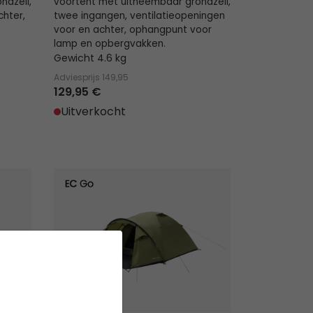
ndzeil,
voortent met uitneembaar grondzeil,
chter,
twee ingangen, ventilatieopeningen
voor en achter, ophangpunt voor
lamp en opbergvakken.
Gewicht 4.6 kg
Adviesprijs
149,95
129,95 €
Uitverkocht
Setesdal 4