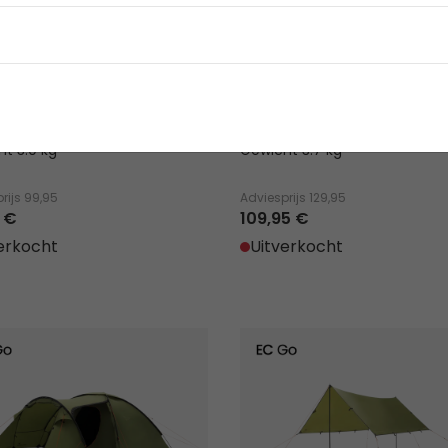
dal 2
Setesdal 3
ct 2-persoons koepeltent –
Ruim 3-persoons koepeltent –
nt met uitneembaar grondzeil,
voortent met uitneembaar gro
atieopeningen voor en boven,
ventilatieopeningen voor en b
gpunt voor lamp en
ophangpunt voor lamp en
gvakken.
opbergvakken.
t 3.0 kg
Gewicht 3.7 kg
rijs
99,95
Adviesprijs
129,95
 €
109,95 €
erkocht
Uitverkocht
al 4
Norddal Tarp 3 x 3 m