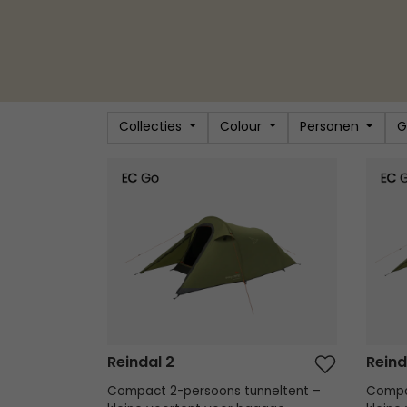
Collecties
Colour
Personen
G
Reindal 2
Reinda
Reindal 2
Reind
Compact 2-persoons tunneltent –
Compa