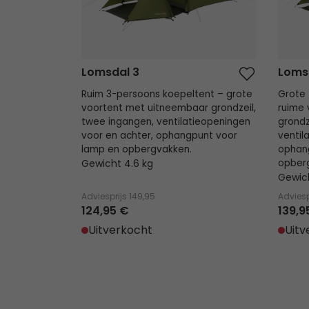
Lomsdal 3
Loms
Ruim 3-persoons koepeltent – grote
Grote 
voortent met uitneembaar grondzeil,
ruime
twee ingangen, ventilatieopeningen
grondz
voor en achter, ophangpunt voor
ventil
lamp en opbergvakken.
ophan
Gewicht 4.6 kg
opber
Gewich
Adviesprijs
149,95
Adviesp
124,95 €
139,9
Uitverkocht
Uitv