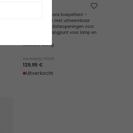
Setesdal 4
 grote
Grote 4-persoons koepeltent –
ndzeil,
ruime voortent met uitneembaar
oven,
grondzeil, ventilatieopeningen voor
en boven, ophangpunt voor lamp en
opbergvakken.
Gewicht 4.6 kg
Adviesprijs
149,95
129,95 €
Uitverkocht