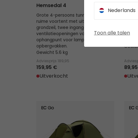
Hemsedal 4
Setes
Nederlands
Grote 4-persoons tunneltent –
Compa
ruime voortent met uitneembaar
voorte
grondzeil, twee ingangen,
ventil
Toon alle talen
ventilatieopeningen voor en achter,
ophan
ophangpunt voor lamp en
opber
opbergvakken.
Gewich
Gewicht 5.6 kg
Adviesprijs
189,95
Adviesp
159,95 €
89,95
Uitverkocht
Uitv
Lomsdal 3
Lomsd