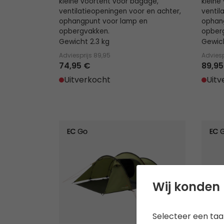
kleine voortent voor bagage,
kleine
ventilatieopeningen voor en achter,
ventil
ophangpunt voor lamp en
ophan
opbergvakken.
opber
Gewicht 2.3 kg
Gewich
Adviesprijs
89,95
Adviesp
74,95 €
89,95
Uitverkocht
Uitv
Hemsedal 4
Setesd
Wij konden 
Selecteer een taal