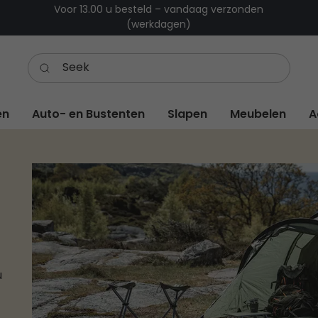
Voor 13.00 u besteld – vandaag verzonden
(werkdagen)
en
Auto- en Bustenten
Slapen
Meubelen
A
u