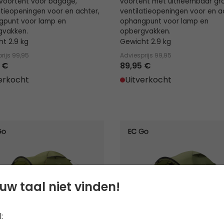
 voortent voor bagage,
voortent met uitneembaar gro
atieopeningen voor en achter,
ventilatieopeningen voor en a
gpunt voor lamp en
ophangpunt voor lamp en
gvakken.
opbergvakken.
t 2.9 kg
Gewicht 2.9 kg
rijs
99,95
Adviesprijs
99,95
 €
89,95 €
erkocht
Uitverkocht
al 2
Setesdal 3
uw taal niet vinden!
: