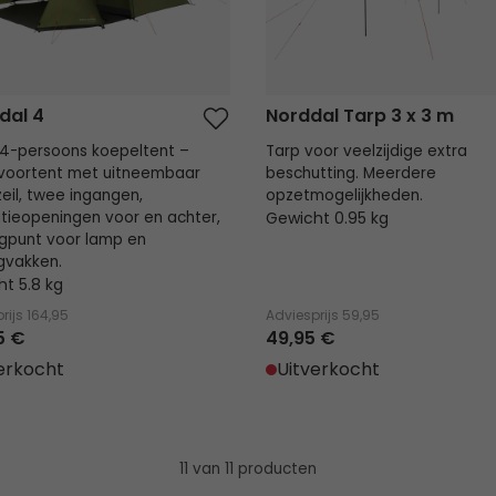
dal 4
Norddal Tarp 3 x 3 m
4-persoons koepeltent –
Tarp voor veelzijdige extra
 voortent met uitneembaar
beschutting. Meerdere
eil, twee ingangen,
opzetmogelijkheden.
atieopeningen voor en achter,
Gewicht 0.95 kg
gpunt voor lamp en
gvakken.
t 5.8 kg
rijs
164,95
Adviesprijs
59,95
5 €
49,95 €
erkocht
Uitverkocht
11 van 11 producten