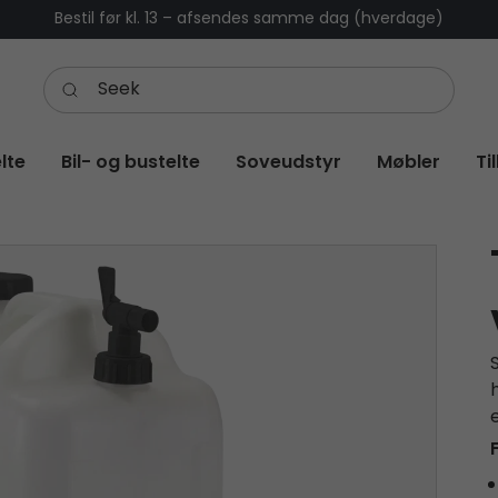
Bestil før kl. 13 – afsendes samme dag (hverdage)
lte
Bil- og bustelte
Soveudstyr
Møbler
Ti