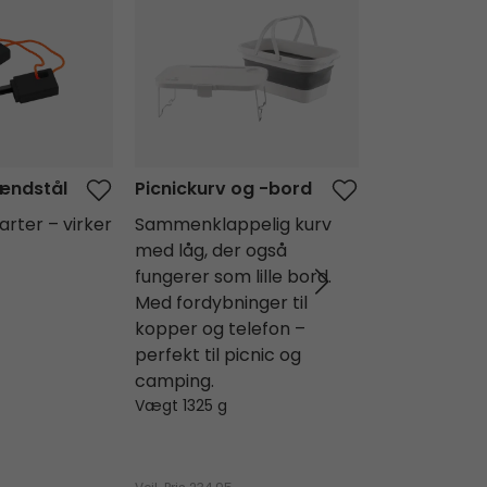
BESTSELLER
ændstål
Picnickurv og -bord
Vaulen Tipi
tarter – virker
Sammenklappelig kurv
Rummeligt 
med låg, der også
glamping-tipi
fungerer som lille bord.
familier og 
Med fordybninger til
ét-stangs o
kopper og telefon –
lodrette væ
perfekt til picnic og
ekstra plads
camping.
bund og ven
Vægt 1325 g
bl.a. mesh-v
døren.
Vægt 9.68 kg