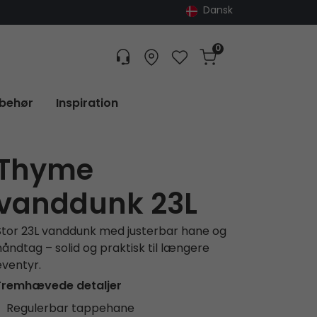
Dansk
0
Customer service
Find dealer
Favorites
Cart
Tracking
lbehør
Inspiration
Thyme
vanddunk 23L
Stor 23L vanddunk med justerbar hane og
håndtag – solid og praktisk til længere
eventyr.
Fremhævede detaljer
Regulerbar tappehane