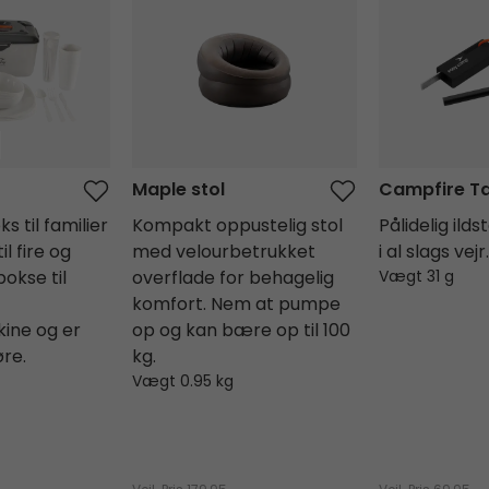
Maple stol
Campfire T
s til familier
Kompakt oppustelig stol
Pålidelig ilds
l fire og
med velourbetrukket
i al slags vejr.
okse til
overflade for behagelig
Vægt 31 g
komfort. Nem at pumpe
ine og er
op og kan bære op til 100
re.
kg.
Vægt 0.95 kg