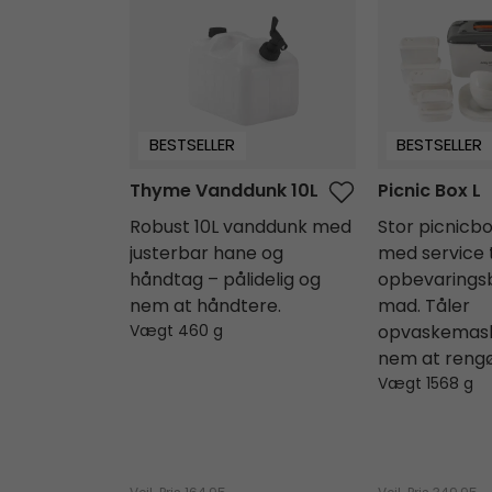
BESTSELLER
BESTSELLER
Thyme Vanddunk 10L
Picnic Box L
Robust 10L vanddunk med
Stor picnicbok
justerbar hane og
med service ti
håndtag – pålidelig og
opbevaringsb
nem at håndtere.
mad. Tåler
Vægt 460 g
opvaskemask
nem at rengø
Vægt 1568 g