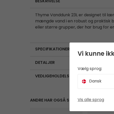
BESKRIVELSE
Thyme Vanddunk 23L er designet til l
mængde vand i en robust og praktisk beh
eller større grupper, der har brug for en
SPECIFIKATIONER
Vi kunne ikk
DETALJER
Vælg sprog:
VEDLIGEHOLDELSE & BRUG
Dansk
Vis alle sprog
ANDRE HAR OGSÅ SET
Thyme Vanddunk 10L
Picnic Box L