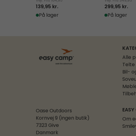
Vejl. Pris
164,95
Vejl. Pris
349,95
139,95 kr.
299,95 kr.
På lager
På lager
KATE
Alle 
Telte
Bil- o
Soveu
Møbl
Tilbe
EASY
Oase Outdoors
Kornvej 9 (ingen butik)
Om e
7323 Give
Smile
Danmark