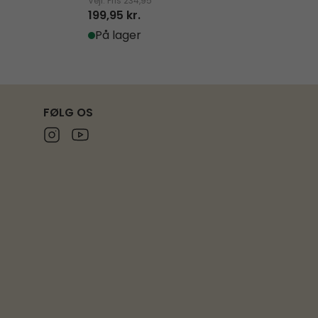
Vejl. Pris
234,95
Vejl. Pris
2.349,9
199,95 kr.
1.999,95 kr.
På lager
På lager
FØLG OS
Instagram
Youtube