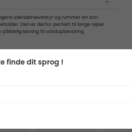
ængere udendørseventyr og rummer en stor
older. Den er derfor perfekt til lange rejser
 pålidelig løsning til vandopbevaring.
e finde dit sprog !
Maple stol
Campfire Tæ