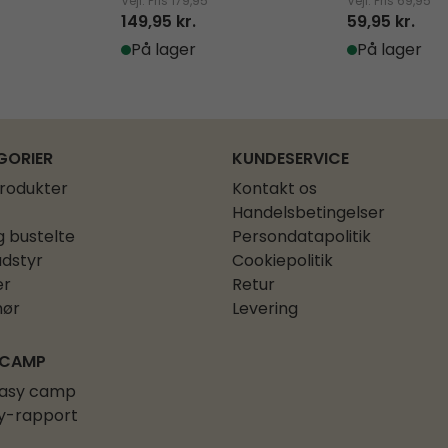
Vejl. Pris
179,95
Vejl. Pris
69,95
149,95 kr.
59,95 kr.
På lager
På lager
GORIER
KUNDESERVICE
produkter
Kontakt os
Handelsbetingelser
g bustelte
Persondatapolitik
dstyr
Cookiepolitik
er
Retur
hør
Levering
 CAMP
asy camp
y-rapport