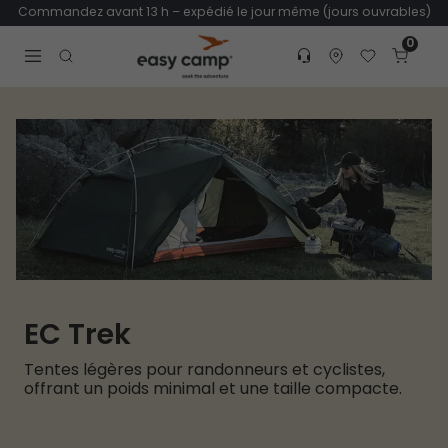
Commandez avant 13 h – expédié le jour même (jours ouvrables)
0
Customer service
Find dealer
Favorites
Cart
Tr
Open search modal
EC Trek
Tentes légères pour randonneurs et cyclistes,
offrant un poids minimal et une taille compacte.