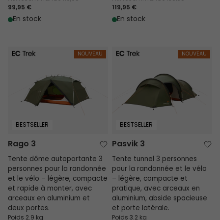
99,95 €
119,95 €
En stock
En stock
Rago 3
Pasvik 3
NOUVEAU
NOUVEAU
BESTSELLER
BESTSELLER
Rago 3
Pasvik 3
Tente dôme autoportante 3
Tente tunnel 3 personnes
personnes pour la randonnée
pour la randonnée et le vélo
et le vélo – légère, compacte
– légère, compacte et
et rapide à monter, avec
pratique, avec arceaux en
arceaux en aluminium et
aluminium, abside spacieuse
deux portes.
et porte latérale.
Poids 2.9 kg
Poids 3.2 kg