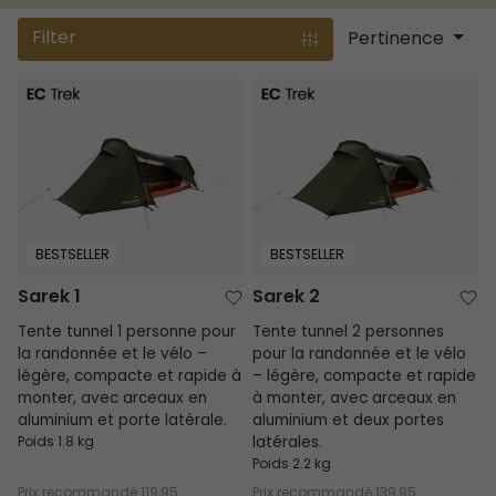
Filter
Pertinence
Sarek 1
Sarek 2
BESTSELLER
BESTSELLER
Sarek 1
Sarek 2
Tente tunnel 1 personne pour
Tente tunnel 2 personnes
la randonnée et le vélo –
pour la randonnée et le vélo
légère, compacte et rapide à
– légère, compacte et rapide
monter, avec arceaux en
à monter, avec arceaux en
aluminium et porte latérale.
aluminium et deux portes
Poids 1.8 kg
latérales.
Poids 2.2 kg
Prix recommandé
119,95
Prix recommandé
139,95