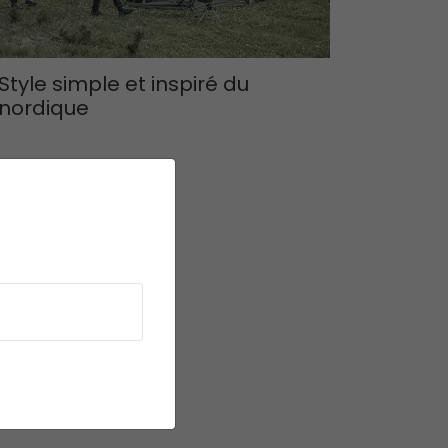
Style simple et inspiré du
nordique