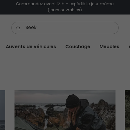
Commandez avant 13 h – expédié le jour même
(jours ouvrables)
Auvents de véhicules
Couchage
Meubles