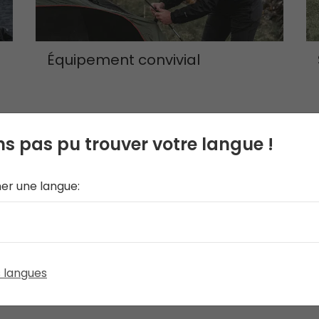
Équipement convivial
s pas pu trouver votre langue !
ner une langue:
s langues
Des aventures pour tous