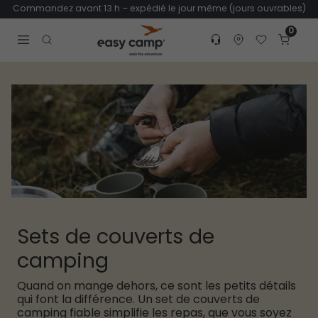
Commandez avant 13 h – expédié le jour même (jours ouvrables)
0
Customer service
Find dealer
Favorites
Cart
Tr
Open search modal
Sets de couverts de
camping
Quand on mange dehors, ce sont les petits détails
qui font la différence. Un set de couverts de
camping fiable simplifie les repas, que vous soyez