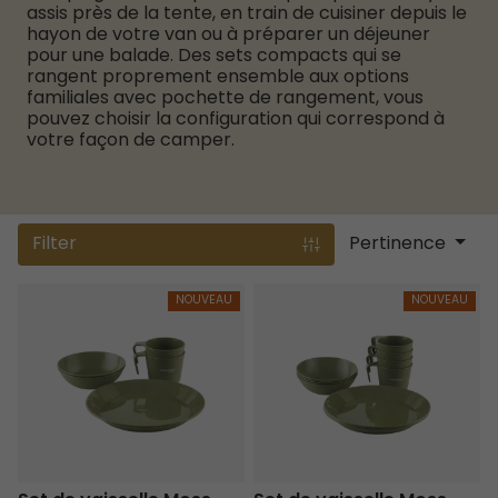
assis près de la tente, en train de cuisiner depuis le
hayon de votre van ou à préparer un déjeuner
pour une balade. Des sets compacts qui se
rangent proprement ensemble aux options
familiales avec pochette de rangement, vous
pouvez choisir la configuration qui correspond à
votre façon de camper.
Filter
Pertinence
Set de vaisselle Moss 2 personnes
Set de vaisselle Moss 4 personn
NOUVEAU
NOUVEAU