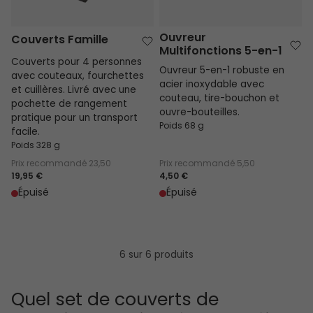
Ouvreur
Couverts Famille
Multifonctions 5-en-1
Couverts pour 4 personnes
Ouvreur 5-en-1 robuste en
avec couteaux, fourchettes
acier inoxydable avec
et cuillères. Livré avec une
couteau, tire-bouchon et
pochette de rangement
ouvre-bouteilles.
pratique pour un transport
Poids 68 g
facile.
Poids 328 g
Prix recommandé
23,50
Prix recommandé
5,50
19,95 €
4,50 €
Épuisé
Épuisé
6 sur 6 produits
Quel set de couverts de