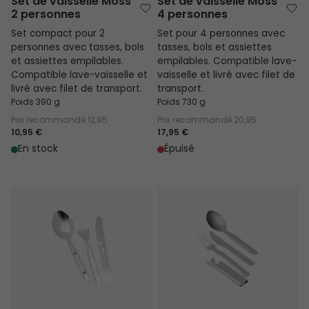
Set de vaisselle Moss
Set de vaisselle Moss
2 personnes
4 personnes
Set compact pour 2
Set pour 4 personnes avec
personnes avec tasses, bols
tasses, bols et assiettes
et assiettes empilables.
empilables. Compatible lave-
Compatible lave-vaisselle et
vaisselle et livré avec filet de
livré avec filet de transport.
transport.
Poids 390 g
Poids 730 g
Prix recommandé
12,95
Prix recommandé
20,95
10,95 €
17,95 €
En stock
Épuisé
Couverts de Voyage
Couverts de Voyage Deluxe