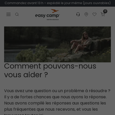
Commandez avant 13 h – expédié le jour même (jours ouvrables)
0
Customer service
Find dealer
Favorites
Cart
Tr
Open search modal
Comment pouvons-nous
vous aider ?
Vous avez une question ou un problème à résoudre ?
Il y a de fortes chances que nous ayons la réponse.
Nous avons compilé les réponses aux questions les
plus fréquentes que nous recevons, et vous les