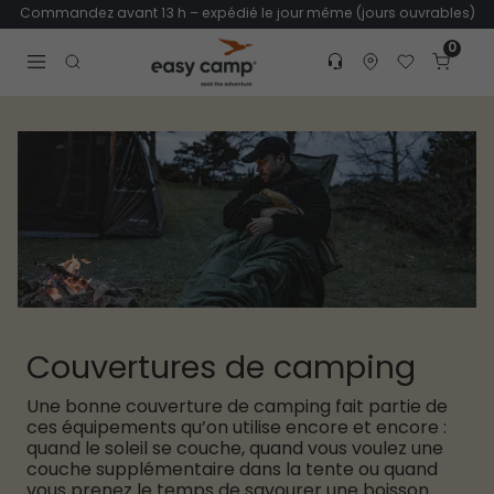
Commandez avant 13 h – expédié le jour même (jours ouvrables)
0
Customer service
Find dealer
Favorites
Cart
Tr
Open search modal
Couvertures de camping
Une bonne couverture de camping fait partie de
ces équipements qu’on utilise encore et encore :
quand le soleil se couche, quand vous voulez une
couche supplémentaire dans la tente ou quand
vous prenez le temps de savourer une boisson