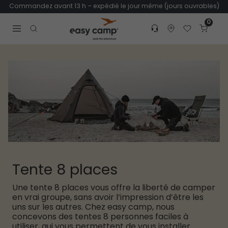
Commandez avant 13 h – expédié le jour même (jours ouvrables)
0
Customer service
Find dealer
Favorites
Cart
Tr
Open search modal
Tente 8 places
Une tente 8 places vous offre la liberté de camper
en vrai groupe, sans avoir l’impression d’être les
uns sur les autres. Chez easy camp, nous
concevons des tentes 8 personnes faciles à
utiliser, qui vous permettent de vous installer