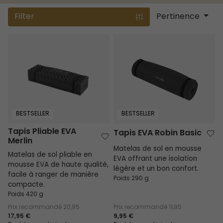
Filter
Pertinence
Tapis Pliable EVA Merlin
Tapis EVA Robin Basic
BESTSELLER
BESTSELLER
Tapis Pliable EVA
Tapis EVA Robin Basic
Merlin
Matelas de sol en mousse
Matelas de sol pliable en
EVA offrant une isolation
mousse EVA de haute qualité,
légère et un bon confort.
facile à ranger de manière
Poids 290 g
compacte.
Poids 420 g
Prix recommandé
20,95
Prix recommandé
11,95
17,95 €
9,95 €