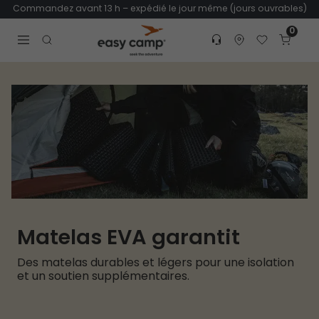
Commandez avant 13 h – expédié le jour même (jours ouvrables)
0
Customer service
Find dealer
Favorites
Cart
Tr
Open search modal
Matelas EVA garantit
Des matelas durables et légers pour une isolation
et un soutien supplémentaires.