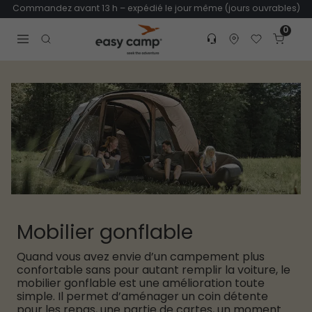
Commandez avant 13 h – expédié le jour même (jours ouvrables)
0
Customer service
Find dealer
Favorites
Cart
Tr
Open search modal
Mobilier gonflable
Quand vous avez envie d’un campement plus
confortable sans pour autant remplir la voiture, le
mobilier gonflable est une amélioration toute
simple. Il permet d’aménager un coin détente
pour les repas, une partie de cartes, un moment