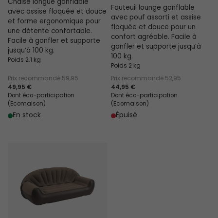
Chaise longue gonflable
Fauteuil lounge gonflable
avec assise floquée et douce
avec pouf assorti et assise
et forme ergonomique pour
floquée et douce pour un
une détente confortable.
confort agréable. Facile à
Facile à gonfler et supporte
gonfler et supporte jusqu’à
jusqu’à 100 kg.
100 kg.
Poids 2.1 kg
Poids 2 kg
Prix recommandé
59,95
Prix recommandé
52,95
49,95 €
44,95 €
Dont éco-participation
Dont éco-participation
(Ecomaison)
(Ecomaison)
En stock
Épuisé
Canapé Mable