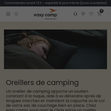
Commandez avant 13 h – expédié le jour même (jours ouvrables)
0
Customer service
Find dealer
Favorites
Cart
Tr
Open search modal
Oreillers de camping
Un oreiller de camping apporte un soutien
constant à la nuque, aide à se détendre après de
longues marches et maintient la capuche ou le col
de votre sac de couchage bien en place. Chez
easy camp, vous avez le choix entre un oreiller