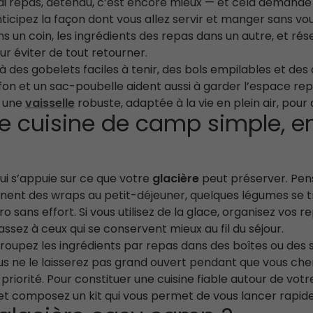
vrai repas, détendu, c’est encore mieux — et cela deman
ticipez la façon dont vous allez servir et manger sans v
ns un coin, les ingrédients des repas dans un autre, et rés
r éviter de tout retourner.
 des gobelets faciles à tenir, des bols empilables et des
ffon et un sac-poubelle aident aussi à garder l’espace rep
c une
vaisselle
robuste, adaptée à la vie en plein air, pour
e cuisine de camp simple, 
 qui s’appuie sur ce que votre
glacière
peut préserver. Pens
nnent des wraps au petit-déjeuner, quelques légumes se 
o sans effort. Si vous utilisez de la glace, organisez vo
assez à ceux qui se conservent mieux au fil du séjour.
egroupez les ingrédients par repas dans des boîtes ou des
s ne le laisserez pas grand ouvert pendant que vous cherc
en priorité. Pour constituer une cuisine fiable autour de vo
et composez un kit qui vous permet de vous lancer rapid