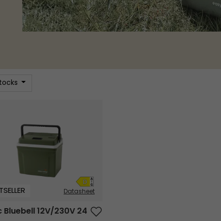
stocks
Bluebell​ 12V/230V 24
TSELLER
Datasheet
c Bluebell​ 12V/230V 24