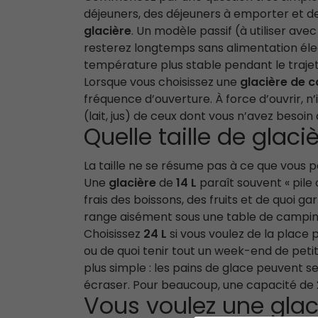
déjeuners, des déjeuners à emporter et de
glacière
. Un modèle passif (à utiliser ave
resterez longtemps sans alimentation élec
température plus stable pendant le trajet
Lorsque vous choisissez une
glacière de 
fréquence d’ouverture. À force d’ouvrir, n’i
(lait, jus) de ceux dont vous n’avez besoin
Quelle taille de glaci
La taille ne se résume pas à ce que vous p
Une
glacière
de
14 L
paraît souvent « pile 
frais des boissons, des fruits et de quoi ga
range aisément sous une table de campin
Choisissez
24 L
si vous voulez de la place 
ou de quoi tenir tout un week-end de pet
plus simple : les pains de glace peuvent s
écraser. Pour beaucoup, une capacité de 2
Vous voulez une glaci