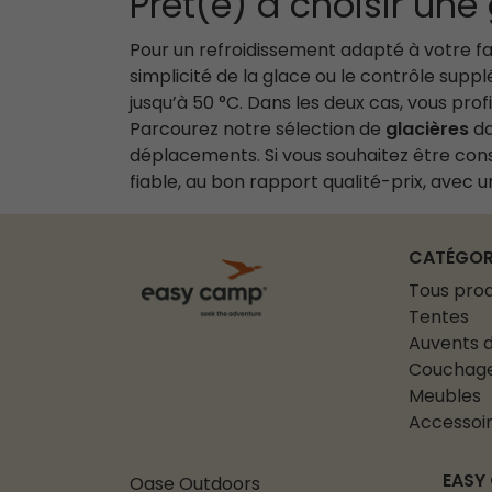
Prêt(e) à choisir un
Pour un refroidissement adapté à votre fa
simplicité de la glace ou le contrôle supp
jusqu’à 50 °C. Dans les deux cas, vous pr
Parcourez notre sélection de
glacières
da
déplacements. Si vous souhaitez être cons
fiable, au bon rapport qualité-prix, avec 
CATÉGOR
Tous prod
Tentes
Auvents d
Couchag
Meubles
Accessoi
EASY
Oase Outdoors