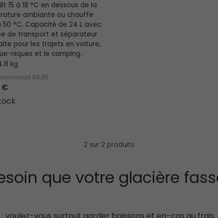
dit 15 à 18 °C en dessous de la
rature ambiante ou chauffe
à 50 °C. Capacité de 24 L avec
e de transport et séparateur
aite pour les trajets en voiture,
que-niques et le camping.
4.8 kg
ecommandé
94,95
 €
tock
2 sur 2 produits
soin que votre glacière fas
 voulez-vous surtout garder boissons et en-cas au frais,