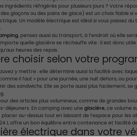
s ingrédients réfrigérés pour plusieurs jours ? Votre rép
c des glaçons ou des pains de glace) est un choix fiable si
trique. Un modèle électrique est idéal si vous passez du
.
camping
, pensez aussi au transport, à l’endroit où elle s
mporte quelle glacière se réchauffe vite : il est donc utile
 qu’aux heures des repas.
ère choisir selon votre progra
ouvez y mettre : elle détermine aussi la facilité avec laq
comme il faut » pour une journée, une nuit dehors, ou pou
rnir des sandwichs. Elle se porte aussi plus facilement, se g
g.
pour des articles plus volumineux, comme de grandes boutei
its-déjeuners. En camping avec une
glacière
, ce volume 
e placer au-dessus tout en laissant de l’espace pour les a
4 L offre un bon équilibre entre contenance et facilité d
ère électrique dans votre véh