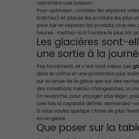
reprendre une boisson.
Pour optimiser, comblez les espaces vides
fraîches) et placez les produits les plus u
peut fuir et séparez les produits crus d
heures : mettez-la à l’ombre le plus tôt po
Les glacières sont-e
une sortie à la journé
Pas forcément, et c’est tant mieux. Les
gl
dans le coffre et une protection plus soli
sur la tenue de la glace que sur des rech
des conditions météo changeantes, un modè
En revanche, pour voyager plus léger, po
Une fois la capacité définie, demandez-vou
Si vous voulez quelque chose de plus flexi
en un geste.
Que poser sur la tabl