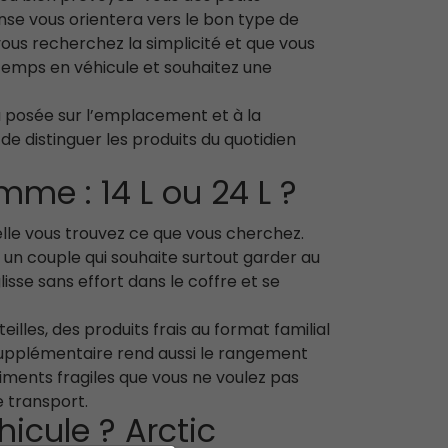
onse vous orientera vers le bon type de
 vous recherchez la simplicité et que vous
 temps en véhicule et souhaitez une
era posée sur l’emplacement et à la
 de distinguer les produits du quotidien
mme : 14 L ou 24 L ?
uelle vous trouvez ce que vous cherchez.
r un couple qui souhaite surtout garder au
lisse sans effort dans le coffre et se
lles, des produits frais au format familial
supplémentaire rend aussi le rangement
liments fragiles que vous ne voulez pas
e transport.
icule ? Arctic