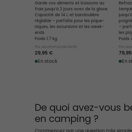
Garde vos aliments et boissons au
Refroi
frais jusqu’à 2 jours avec de la glace.
tempé
Capacité de 14 L et bandoulière
jusqu’
réglable – parfaite pour les pique-
poigné
niques, les excursions et les week-
– parf
ends
les pi
Poids 1.7 kg
Poids 
Prix recommandé
34,95
Prix r
29,95 €
79,95
En stock
En s
De quoi avez-vous be
en camping ?
Commencez par une question très simple :