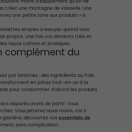
de souvent moins d’équipement qu’on ne
ous créer une montagne de vaisselle. Une
ervez une petite zone aux produits « à
 assiettes simples à essuyer quand vous
as propre. Une fois vos aliments triés et
 des repas calmes et pratiques.
en complément du
ez par binômes : des ingrédients au frais
transforment en pâtes tout-en-un à la
s repas pour consommer d’abord les produits
 sacs séparés avant de partir. Vous
hez. Vous jetterez aussi moins, car il
tre glacière, découvrez nos
essentiels de
ement, sans complication.