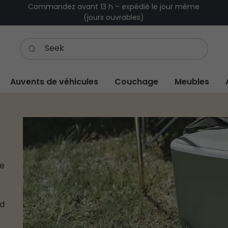
Commandez avant 13 h – expédié le jour même
(jours ouvrables)
Auvents de véhicules
Couchage
Meubles
de
nd