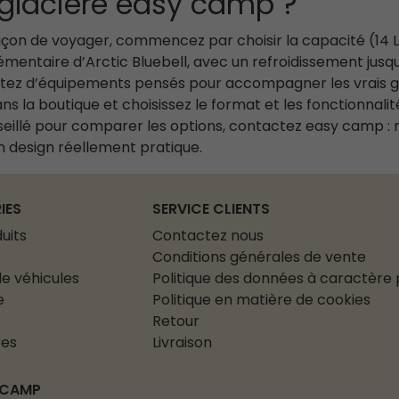
e glacière easy camp ?
çon de voyager, commencez par choisir la capacité (14 L o
lémentaire d’Arctic Bluebell, avec un refroidissement jus
ofitez d’équipements pensés pour accompagner les vrais g
ns la boutique et choisissez le format et les fonctionnali
eillé pour comparer les options, contactez easy camp : 
un design réellement pratique.
IES
SERVICE CLIENTS
uits
Contactez nous
Conditions générales de vente
e véhicules
Politique des données à caractère
e
Politique en matière de cookies
Retour
res
Livraison
 CAMP