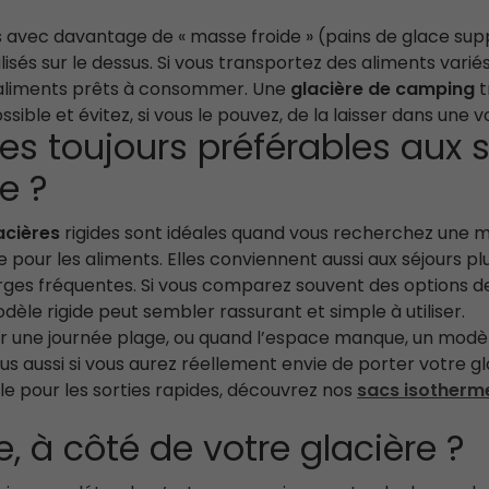
 avec davantage de « masse froide » (pains de glace sup
tilisés sur le dessus. Si vous transportez des aliments var
es aliments prêts à consommer. Une
glacière de camping
t
ssible et évitez, si vous le pouvez, de la laisser dans une 
lles toujours préférables aux
e ?
acières
rigides sont idéales quand vous recherchez une me
de pour les aliments. Elles conviennent aussi aux séjours
arges fréquentes. Si vous comparez souvent des options 
le rigide peut sembler rassurant et simple à utiliser.
ur une journée plage, ou quand l’espace manque, un modèl
s aussi si vous aurez réellement envie de porter votre gl
ble pour les sorties rapides, découvrez nos
sacs isotherm
e, à côté de votre glacière ?