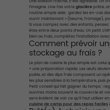
Une boisson fraîche, c’est agréable. Un 
l’imagine. Une fois votre
glacière
prête, an
routine simple aide : gardez les en-cas da
ouvrir maintenant » (beurre, fromage), pou
Si vous campez avec des enfants, pensez à
êtes entre deux points d’eau. Un petit chi
bien au frais, complétez l’installation ave
Comment prévoir un
stockage au frais ?
Le plan de cuisine le plus simple est celui
+ une préparation rapide. Les œufs devie
poêle, et des dips frais composent un apér
les plus sensibles à la température, puis p
Petit conseil qui fait gagner du temps : r
ouvrirez moins souvent le couvercle et vou
sera évident de voir ce qu’il faut utiliser 
cuisine de camp pour des repas faciles