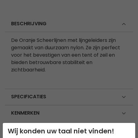
BESCHRIJVING
De Oranje Scheerlijnen met lijngeleiders zijn
gemaakt van duurzaam nylon. Ze zijn perfect
voor het bevestigen van een tent of zeil en
bieden betrouwbare stabiliteit en
zichtbaarheid.
SPECIFICATIES
KENMERKEN
Wij konden uw taal niet vinden!