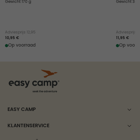
Gewicht 170 g
Gewicht 348
Adviesprijs
12,95
Adviesprijs
1
10,95 €
11,95 €
Op voorraad
Op voorr
EASY CAMP
KLANTENSERVICE