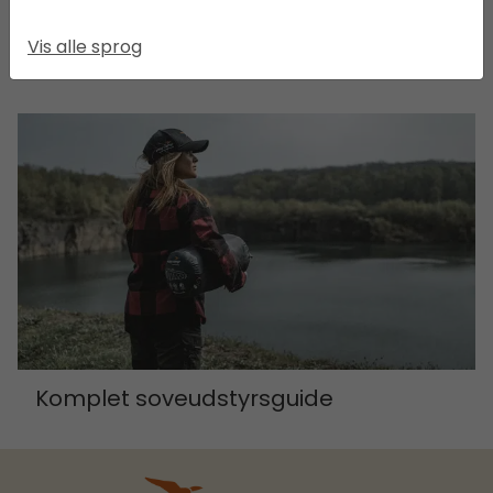
Essentielle produkter
Vis alle sprog
Komplet soveudstyrsguide