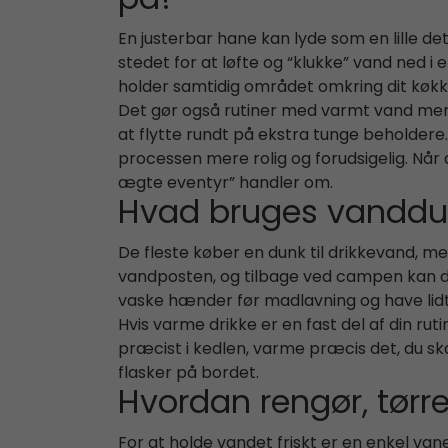
på?
En justerbar hane kan lyde som en lille de
stedet for at løfte og “klukke” vand ned i
holder samtidig området omkring dit køkk
Det gør også rutiner med varmt vand mere
at flytte rundt på ekstra tunge beholdere.
processen mere rolig og forudsigelig. Når 
ægte eventyr” handler om.
Hvad bruges vanddun
De fleste køber en dunk til drikkevand, me
vandposten, og tilbage ved campen kan du ko
vaske hænder før madlavning og have lidt 
Hvis varme drikke er en fast del af din ru
præcist i kedlen, varme præcis det, du sk
flasker på bordet.
Hvordan rengør, tørr
For at holde vandet friskt er en enkel van