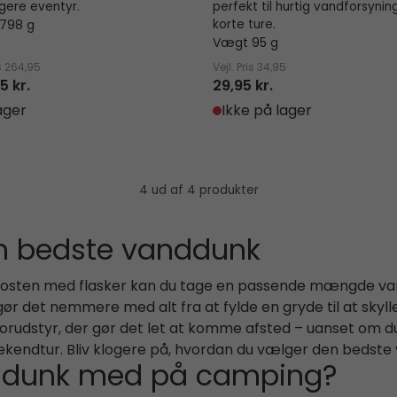
ngere eventyr.
perfekt til hurtig vandforsynin
798 g
korte ture.
Vægt 95 g
s
264,95
Vejl. Pris
34,95
5 kr.
29,95 kr.
ager
Ikke på lager
4 ud af 4 produkter
n bedste vanddunk
andposten med flasker kan du tage en passende mængde van
 gør det nemmere med alt fra at fylde en gryde til at sky
orudstyr, der gør det let at komme afsted – uanset om d
ekendtur. Bliv klogere på, hvordan du vælger den bedste 
nddunk med på camping?