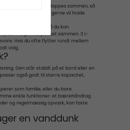
kan foldbare modeller klappes sammen, så
e hos begyndere, der gerne vil holde
adig et bærehåndtag, så du kan
r fylder meget lidt pakket sammen. 3 L-
vare. Hvis du ofte flytter rundt mellem
odt valg.
k?
sning. Den står stabilt på et bord eller en
asser også godt til større kapacitet,
perer som familie, eller du bare
samme enkle funktioner: et bærehåndtag
ltider og regelmæssig opvask, kan faste
uger en vanddunk