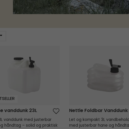
 vanddunk 23L
Nettle Foldbar Vanddunk 3L
TSELLER
e vanddunk 23L
Nettle Foldbar Vanddunk
3L vanddunk med justerbar
Let og kompakt 3L vandbehol
g håndtag – solid og praktisk
med justerbar hane og håndt