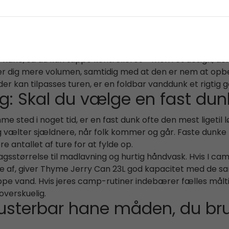
, når pladsen i bagagen betyder noget. Når den er tom, 
rygsæk eller en sidelomme i bilen. Det gør dem populær
ryder sig om at slæbe store beholdere med hjem.
rier-serien lavet til praktisk brug på pladsen: Du får st
 hane, så du kan tappe kontrolleret – men i et design, de
iver dig mere volumen, samtidig med at den er nem at opbe
, der kan tilpasses turen, er en foldbar vanddunk et rigtig g
: Skal du vælge en fast dun
 sted i noget tid, er en fast dunk ofte den mest ligetil lø
vælter sjældnere, når folk kommer og går. Faste dunke p
re antallet af ture for at fylde op.
gsstørrelse til madlavning og hurtig håndvask. Hvis I cam
pe af, giver Thyme Jerry Can 23L god kapacitet med de 
 tappe vand. Hvis jeres camp-rutiner indebærer fælles må
verskuelig.
usterbar hane måden, du br