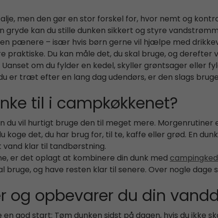
talje, men den gør en stor forskel for, hvor nemt og kont
 en gryde kan du stille dunken sikkert og styre vandstrømm
en pænere – især hvis børn gerne vil hjælpe med drikkev
 praktiske. Du kan måle det, du skal bruge, og derefter
 Uanset om du fylder en kedel, skyller grøntsager eller f
du er træt efter en lang dag udendørs, er den slags bruge
ke til i campkøkkenet?
n du vil hurtigt bruge den til meget mere. Morgenrutiner 
ge det, du har brug for, til te, kaffe eller grød. En dunk 
vand klar til tandbørstning.
tine, er det oplagt at kombinere din dunk med
campingkedle
al bruge, og have resten klar til senere. Over nogle dage
er og opbevarer du din vand
e en god start: Tøm dunken sidst på dagen, hvis du ikke s