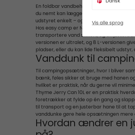
Dansk
En foldbar vandbeholder er et smart valg
du nemt kan lægge dem i en køkkenkasse, 
udstyret enkelt – og hos alle, der ikke b
Vis alle sprog
Hos easy camp er Nettle Folding Water Car
transportere vand sikkert, og en justerbar
versionen er ultralet, og 8 L-versionen g
pladser, eller du kan lide fleksibelt udstyr
Vanddunk til camping
Til campingopsætninger, hvor I bliver samme
bænk, føles sikker at bruge med hanen og 
hvilket er praktisk, når du gerne vil minime
Thyme Jerry Can 10L er en praktisk hverda
foretrækker at fylde op én gang og slap
til transport og en justerbar hane til at
vanddunke gøre hele opsætningen mere o
Hvordan ændrer en j