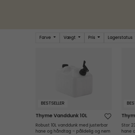
"
Farve
Vægt
Pris
Lagerstatus
Thyme Vanddunk 10L
Thyme
BESTSELLER
BES
Thyme Vanddunk 10L
Thym
Robust 10L vanddunk med justerbar
Stor 2
hane og håndtag – pålidelig og nem
hane o