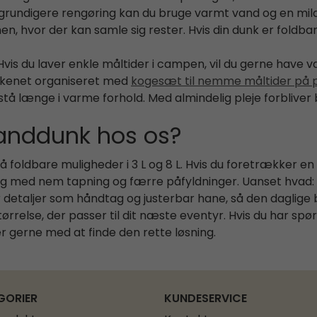
il grundigere rengøring kan du bruge varmt vand og en m
or der kan samle sig rester. Hvis din dunk er foldbar, så 
is du laver enkle måltider i campen, vil du gerne have va
økkenet organiseret med
kogesæt til nemme måltider på 
 stå længe i varme forhold. Med almindelig pleje forblive
 vanddunk hos os?
 på foldbare muligheder i 3 L og 8 L. Hvis du foretrækker 
sning med nem tapning og færre påfyldninger. Uanset hvad
r detaljer som håndtag og justerbar hane, så den daglige b
rrelse, der passer til dit næste eventyr. Hvis du har spø
r gerne med at finde den rette løsning.
GORIER
KUNDESERVICE