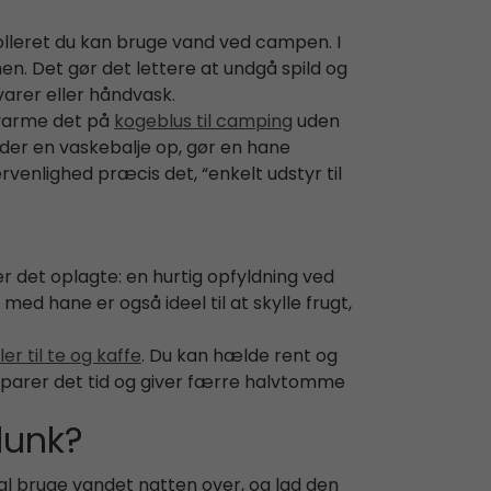
rolleret du kan bruge vand ved campen. I
en. Det gør det lettere at undgå spild og
arer eller håndvask.
 varme det på
kogeblus til camping
uden
ylder en vaskebalje op, gør en hane
rvenlighed præcis det, “enkelt udstyr til
er det oplagte: en hurtig opfyldning ved
med hane er også ideel til at skylle frugt,
r til te og kaffe
. Du kan hælde rent og
 sparer det tid og giver færre halvtomme
dunk?
kal bruge vandet natten over, og lad den