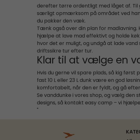
derefter tørre ordentligt med låget af. T
særligt opmærksom på området ved hanen, hv
du pakker den væk.
Tænk også over din plan for madlavning. Hv
hjælpe at lave mad effektivt og holde k
hvor det er muligt, og undgå at lade vand
driftssikre tur efter tur.
Klar til at vælge en
Hvis du gerne vil spare plads, så kig først
fast 10 L eller 23 L dunk være en god lø
komfortabelt, når den er fyldt, og gå efte
Se vanddunke i vores shop, og vælg den stø
designs, så kontakt easy camp – vi hjælpe
"
KATE