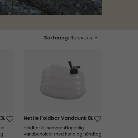
Sortering:
Relevans
Nettle Foldbar Vanddunk 8L
 3L
Nettle Foldbar Vanddunk 8L
der
Holdbar 8L sammenklappelig
ag –
vandbeholder med hane og håndtag