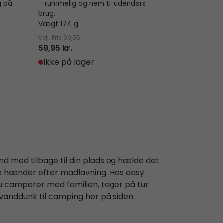
g på
– rummelig og nem til udendørs
brug.
Vægt 174 g
Vejl. Pris
69,95
59,95 kr.
Ikke på lager
d med tilbage til din plads og hælde det
lle hænder efter madlavning. Hos easy
u camperer med familien, tager på tur
vanddunk til camping her på siden.