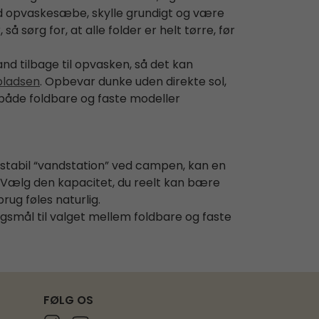
ild opvaskesæbe, skylle grundigt og være
sørg for, at alle folder er helt tørre, før
nd tilbage til opvasken, så det kan
pladsen
. Opbevar dunke uden direkte sol,
r både foldbare og faste modeller
en stabil “vandstation” ved campen, kan en
: Vælg den kapacitet, du reelt kan bære
rug føles naturlig.
rgsmål til valget mellem foldbare og faste
FØLG OS