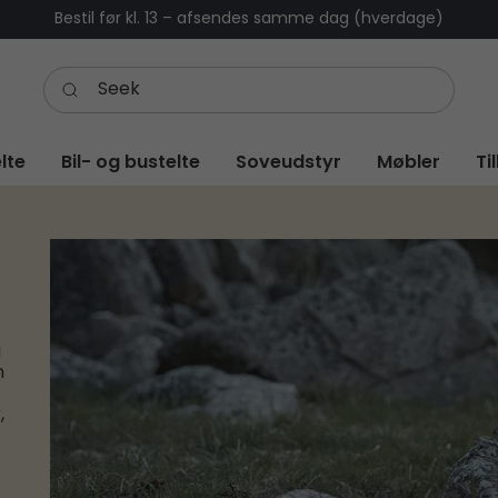
Bestil før kl. 13 – afsendes samme dag (hverdage)
lte
Bil- og bustelte
Soveudstyr
Møbler
Ti
å
n
,