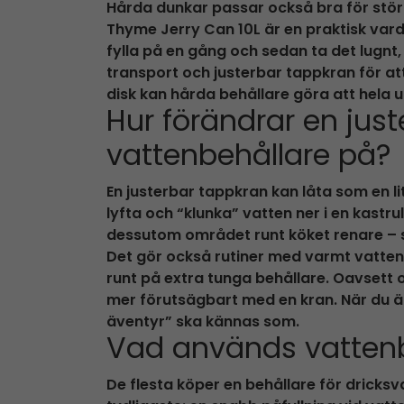
Hårda dunkar passar också bra för större
Thyme Jerry Can 10L är en praktisk vard
fylla på en gång och sedan ta det lugn
transport och justerbar tappkran för
disk kan hårda behållare göra att hela 
Hur förändrar en jus
vattenbehållare på?
En justerbar tappkran kan låta som en li
lyfta och “klunka” vatten ner i en kastrul
dessutom området runt köket renare – särs
Det gör också rutiner med varmt vatte
runt på extra tunga behållare. Oavsett om
mer förutsägbart med en kran. När du är
äventyr” ska kännas som.
Vad används vattenbe
De flesta köper en behållare för drick