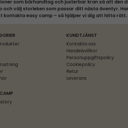
nktioner som bärhandtag och justerbar kran så att den 
p och välj storleken som passar ditt nästa äventyr. Ha
kontakta easy camp – så hjälper vi dig att hitta rätt.
GORIER
KUNDTJÄNST
produkter
Kontakta oss
Handelsvillkor
Personuppgiftspolicy
rustning
Cookiepolicy
er
Retur
ehör
Leverans
 CAMP
istory