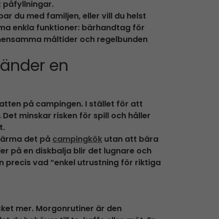
 påfyllningar.
du med familjen, eller vill du helst
ma enkla funktioner: bärhandtag för
emensamma måltider och regelbunden
vänder en
tten på campingen. I stället för att
 Det minskar risken för spill och håller
t.
 värma det på
campingkök
utan att bära
er på en diskbalja blir det lugnare och
precis vad “enkel utrustning för riktiga
cket mer. Morgonrutiner är den