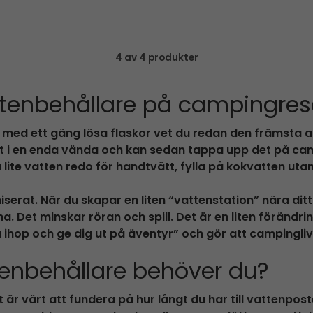
4 av 4 produkter
ttenbehållare på campingre
n med ett gäng lösa flaskor vet du redan den främsta 
i en enda vända och kan sedan tappa upp det på campin
ha lite vatten redo för handtvätt, fylla på kokvatten 
niserat. När du skapar en liten “vattenstation” nära dit
a. Det minskar röran och spill. Det är en liten förändrin
hop och ge dig ut på äventyr” och gör att campingli
ttenbehållare behöver du?
 är värt att fundera på hur långt du har till vattenposte