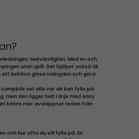
san?
anledningen: bekvämlighet. Med en och
gen utan spill. Det hjälper också till
utan att behöva gissa mängden och göra
t campkök vet alla var de kan fylla på
g, men den ligger helt i linje med easy
vet känns mer avslappnat redan från
n och hur ofta du vill fylla på. En