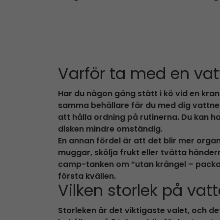
Varför ta med en va
Har du någon gång stått i kö vid en kra
samma behållare får du med dig vattnet 
att hålla ordning på rutinerna. Du kan 
disken mindre omständig.
En annan fördel är att det blir mer orga
muggar, skölja frukt eller tvätta händern
camp-tanken om “utan krångel – packa i
första kvällen.
Vilken storlek på va
Storleken är det viktigaste valet, och det