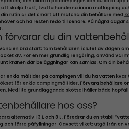
enposten, och tillbaka på campingen kan du koka upp det 
att skölja frukt, tvätta händerna innan matlagning och
 din rutin är det smart att matcha din behållare med
k
ehöver och ha resten redo till senare. På några dagar
t.
h förvarar du din vattenbehål
l vana en bra start: töm behållaren i slutet av dagen o
ocket av. För en mer grundlig rengöring, använd varmt 
nt kranen där beläggningar kan samlas. Om din behållare
enkla måltider på campingen vill du ha vatten kvar til
ökset för enkla campingmåltider
. Förvara behållare o
den. Med lite grundläggande skötsel håller både hopfäll
ttenbehållare hos oss?
llbara alternativ i 3 L och 8 L. Föredrar du en stabil “v
ng och färre påfyllningar. Oavsett vilket: utgå från en