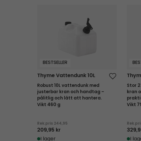
Thyme Vattendunk 10L
Thyme
BESTSELLER
BES
Thyme Vattendunk 10L
Thym
Robust 10L vattendunk med
Stor 
justerbar kran och handtag –
kran 
pålitlig och lätt att hantera.
prakti
Vikt 460 g
Vikt 7
Rek.pris
244,95
Rek.pr
209,95 kr
329,9
I lager
I lag