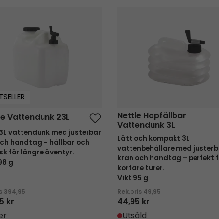
 Vattendunk 23L
Nettle Hopfällbar Vattendun
TSELLER
Nettle Hopfällbar
e Vattendunk 23L
Vattendunk 3L
23L vattendunk med justerbar
Lätt och kompakt 3L
och handtag – hållbar och
vattenbehållare med justerb
sk för längre äventyr.
kran och handtag – perfekt f
98 g
kortare turer.
Vikt 95 g
is
394,95
Rek.pris
49,95
5 kr
44,95 kr
er
Utsåld