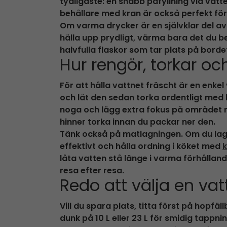
tydligaste: en snabb påfyllning vid vatt
behållare med kran är också perfekt för 
Om varma drycker är en självklar del av
hälla upp prydligt, värma bara det du b
halvfulla flaskor som tar plats på borde
Hur rengör, torkar oc
För att hålla vattnet fräscht är en enke
och låt den sedan torka ordentligt med l
noga och lägg extra fokus på området ru
hinner torka innan du packar ner den.
Tänk också på matlagningen. Om du lagar 
effektivt och hålla ordning i köket med
k
låta vatten stå länge i varma förhållan
resa efter resa.
Redo att välja en va
Vill du spara plats, titta först på hopfä
dunk på 10 L eller 23 L för smidig tappni