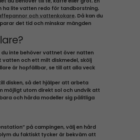
du behöver till te, kaffe eller gröt. En
 ha lite vatten redo för tandborstning.
affepannor och vattenkokare
. Då kan du
 sparar det tid och minskar mängden
lare?
m du inte behöver vattnet över natten
vatten och ett milt diskmedel, skölj
 är hopfällbar, se till att alla veck
l disken, så det hjälper att arbeta
m möjligt utom direkt sol och undvik att
bara och hårda modeller sig pålitliga
attenstation” på campingen, välj en hård
 volym du faktiskt tycker är bekväm att