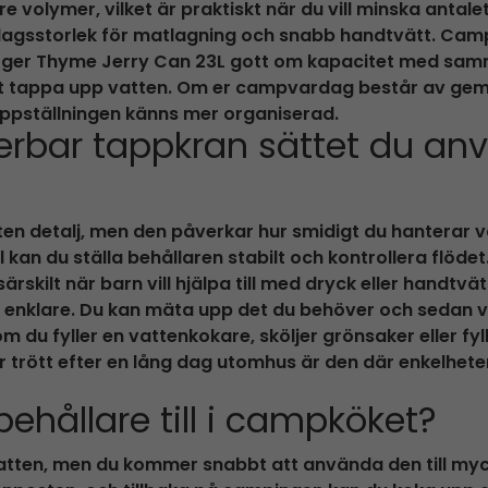
 volymer, vilket är praktiskt när du vill minska antalet
agsstorlek för matlagning och snabb handtvätt. Campar 
t, ger Thyme Jerry Can 23L gott om kapacitet med sam
 att tappa upp vatten. Om er campvardag består av g
uppställningen känns mer organiserad.
terbar tappkran sättet du an
ten detalj, men den påverkar hur smidigt du hanterar va
l kan du ställa behållaren stabilt och kontrollera flödet.
kilt när barn vill hjälpa till med dryck eller handtvät
n enklare. Du kan mäta upp det du behöver och sedan
 du fyller en vattenkokare, sköljer grönsaker eller fyll
 trött efter en lång dag utomhus är den där enkelheten 
hållare till i campköket?
svatten, men du kommer snabbt att använda den till my