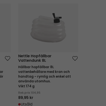
k 3L
Nettle Hopfällbar Vattendunk 8L
Nettle Hopfällbar
Vattendunk 8L
Hållbar hopfällbar 8L
ar
vattenbehållare med kran och
ör
handtag – rymlig och enkel att
använda utomhus.
Vikt 174 g
Rek.pris
104,95
89,95 kr
Utsåld