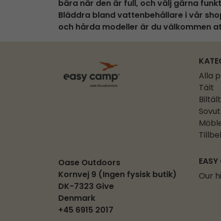
bära när den är full, och välj gärna fu
Bläddra bland vattenbehållare i vår sho
och hårda modeller är du välkommen att 
KATE
Alla 
Tält
Biltält
Sovut
Möbl
Tillb
EASY
Oase Outdoors
Kornvej 9 (Ingen fysisk butik)
Our h
DK-7323 Give
Denmark
+45 6915 2017