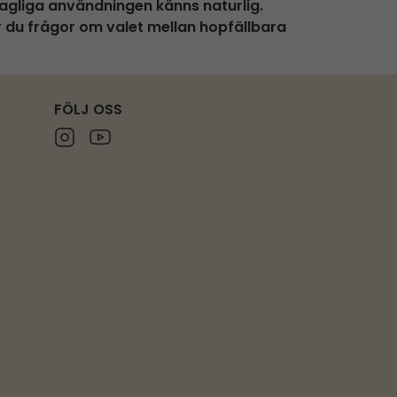
dagliga användningen känns naturlig.
r du frågor om valet mellan hopfällbara
FÖLJ OSS
Instagram
Youtube