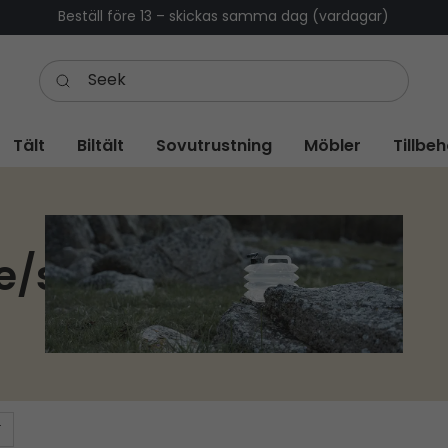
Beställ före 13 – skickas samma dag (vardagar)
Tält
Biltält
Sovutrustning
Möbler
Tillbe
e/strong>