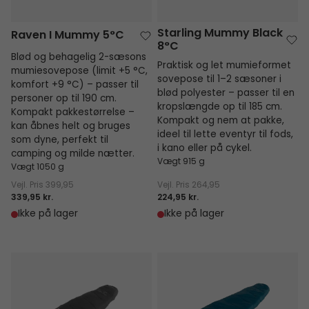
Starling Mummy Black
Raven I Mummy 5°C
8°C
Blød og behagelig 2-sæsons
Praktisk og let mumieformet
mumiesovepose (limit +5 °C,
sovepose til 1–2 sæsoner i
komfort +9 °C) – passer til
blød polyester – passer til en
personer op til 190 cm.
kropslængde op til 185 cm.
Kompakt pakkestørrelse –
Kompakt og nem at pakke,
kan åbnes helt og bruges
ideel til lette eventyr til fods,
som dyne, perfekt til
i kano eller på cykel.
camping og milde nætter.
Vægt 915 g
Vægt 1050 g
Vejl. Pris
399,95
Vejl. Pris
264,95
339,95 kr.
224,95 kr.
Ikke på lager
Ikke på lager
Starling Mummy Black Jr.
Starling Mummy Blue 8°C