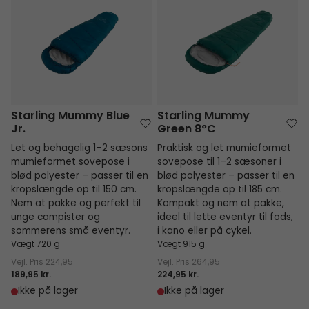
Starling Mummy Blue
Starling Mummy
Jr.
Green 8°C
Let og behagelig 1–2 sæsons
Praktisk og let mumieformet
mumieformet sovepose i
sovepose til 1–2 sæsoner i
blød polyester – passer til en
blød polyester – passer til en
kropslængde op til 150 cm.
kropslængde op til 185 cm.
Nem at pakke og perfekt til
Kompakt og nem at pakke,
unge campister og
ideel til lette eventyr til fods,
sommerens små eventyr.
i kano eller på cykel.
Vægt 720 g
Vægt 915 g
Vejl. Pris
224,95
Vejl. Pris
264,95
189,95 kr.
224,95 kr.
Ikke på lager
Ikke på lager