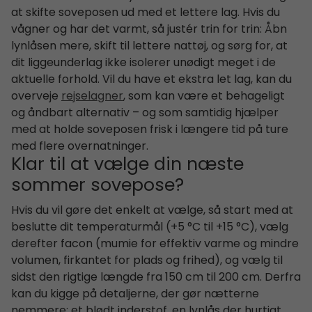
at skifte soveposen ud med et lettere lag. Hvis du
vågner og har det varmt, så justér trin for trin: Åbn
lynlåsen mere, skift til lettere nattøj, og sørg for, at
dit liggeunderlag ikke isolerer unødigt meget i de
aktuelle forhold. Vil du have et ekstra let lag, kan du
overveje
rejselagner
, som kan være et behageligt
og åndbart alternativ – og som samtidig hjælper
med at holde soveposen frisk i længere tid på ture
med flere overnatninger.
Klar til at vælge din næste
sommer sovepose?
Hvis du vil gøre det enkelt at vælge, så start med at
beslutte dit temperaturmål (+5 °C til +15 °C), vælg
derefter facon (mumie for effektiv varme og mindre
volumen, firkantet for plads og frihed), og vælg til
sidst den rigtige længde fra 150 cm til 200 cm. Derfra
kan du kigge på detaljerne, der gør nætterne
nemmere: et blødt inderstof, en lynlås der hurtigt