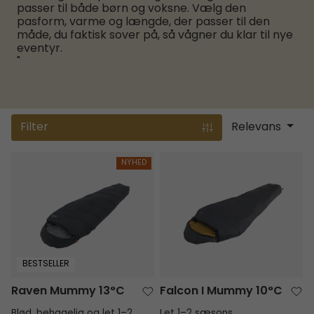
passer til både børn og voksne. Vælg den
pasform, varme og længde, der passer til den
måde, du faktisk sover på, så vågner du klar til nye
eventyr.
"
Filter
Relevans
Raven Mummy 13°C
Falcon I Mummy 10°C
NYHED
BESTSELLER
Raven Mummy 13°C
Falcon I Mummy 10°C
Blød, behagelig og let 1–2
Let 1–2 sæsons