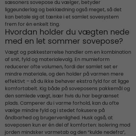
sæsoners sovepose du vælger, betyder
liggeunderlag og beklædning også meget, så det
kan betale sig at tænke i et samlet sovesystem
frem for én enkelt ting.
Hvordan holder du vægten nede
med en let sommer sovepose?
Vægt og pakkestørrelse handler om en kombination
af snit, fyld og materialevalg. En mumieform
reducerer ofte volumen, fordi der samlet set er
mindre materiale, og den holder på varmen mere
effektivt – så du ikke behøver ekstra fyld for at ligge
komfortabelt. Kig både på soveposens pakkemål og
den samlede vægt, især hvis du har begrænset
plads. Camperer du i varme forhold, kan du ofte
vælge mindre fyld og i stedet fokusere på
åndbarhed og brugervenlighed. Husk også, at
soveposen kun er én del af komforten: Isolering mod
jorden mindsker varmetab og den “kulde nedefra”,