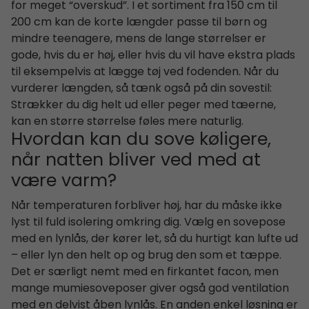
for meget “overskud”. I et sortiment fra 150 cm til
200 cm kan de korte længder passe til børn og
mindre teenagere, mens de lange størrelser er
gode, hvis du er høj, eller hvis du vil have ekstra plads
til eksempelvis at lægge tøj ved fodenden. Når du
vurderer længden, så tænk også på din sovestil:
Strækker du dig helt ud eller peger med tæerne,
kan en større størrelse føles mere naturlig.
Hvordan kan du sove køligere,
når natten bliver ved med at
være varm?
Når temperaturen forbliver høj, har du måske ikke
lyst til fuld isolering omkring dig. Vælg en sovepose
med en lynlås, der kører let, så du hurtigt kan lufte ud
– eller lyn den helt op og brug den som et tæppe.
Det er særligt nemt med en firkantet facon, men
mange mumiesoveposer giver også god ventilation
med en delvist åben lynlås. En anden enkel løsning er