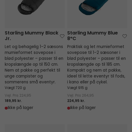
Starling Mummy Black
Starling Mummy Blue
Jr.
8°C
Let og behagelig 1–2 sæsons
Praktisk og let mumieformet
mumieformet sovepose i
sovepose til 1–2 sæsoner i
blød polyester – passer til en
blød polyester – passer til en
kropslængde op til 150 cm.
kropslængde op til 185 cm.
Nem at pakke og perfekt til
Kompakt og nem at pakke,
unge campister og
ideel til lette eventyr til fods,
sommerens små eventyr.
i kano eller på cykel.
Vægt 720 g
Vægt 915 g
Vejl. Pris
224,95
Vejl. Pris
264,95
189,95 kr.
224,95 kr.
Ikke på lager
Ikke på lager
Starling Mummy Blue Jr.
Starling Mummy Green 8°C