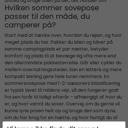
afsted og bruge tiden på det, det handler om.
Hvilken sommer sovepose
passer til den måde, du
camperer på?
Start med at tænke over, hvordan du rejser, og hvor
meget plads du har. Pakker du bilen og bliver på
samme campingplads et par nætter, betyder
komfort og plads til at bevæge sig ofte mere end
den allermindste pakkestørrelse. Går eller cykler du
mellem overnatningssteder, kan en lettere og mere
kompakt løsning gøre hele turen nemmere. En
sommersovepose med 1–2-sæsoners klassificering
er typisk lavet til mildere vejr, så den fungerer godt
fra sen forår til tidligt efterår – afhængigt af hvor du
er, og hvor varmt du sover. Overvej, om du gerne vil
kunne lyne posen helt op og bruge den som dyne,
om du har brug for en hætte, og hvor hurtigt du vil
kunne pakke sammen om morgenen. Netop de små