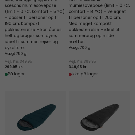
sæsons mumiesovepose
mumiesovepose (limit +10 °C,
(limit +10 °C, komfort +15 °C)
comfort +14 °C) – velegnet
– passer til personer op til
til personer op til 200 cm.
190 cm. Kompakt
Med meget kompakt
pakkestørrelse – kan åbnes
pakkestørrelse – ideel til
helt og bruges som dyne,
sommerbrug og milde
ideel til sommer, rejser og
nætter.
cykelture.
Vægt 700 g
Vægt 750 g
Vejl. Pris
349,95
Vejl. Pris
399,95
299,95 kr.
349,95 kr.
På lager
Ikke på lager
Raven I Mummy 5°C
Starling Mummy Black 8°C