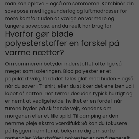
man kan opleve – også om sommeren. Kombinér din
sovepose med
liggeunderlag og luftmadrasser
for
mere komfort uden at vælge en varmere og
tungere sovepose, end du reelt har brug for.
Hvorfor gør bløde
polyesterstoffer en forskel på
varme nætter?
Om sommeren betyder inderstoffet ofte lige så
meget som isoleringen. Blød polyester er et
populært valg, fordi det føles glat mod huden – også
når du sover i T-shirt, eller du stikker det ene ben ud i
løbet af natten. Det tørrer desuden typisk hurtigt og
er nemt at vedligeholde, hvilket er en fordel, når
turene byder på skiftende vejr, kondens om
morgenen eller et lille spild. Til camping er den
nemme pleje ekstra værdifuld: Så kan du fokusere
på hyggen frem for at bekymre dig om sarte
materialer. Yderstoffer i polyester er også generelt