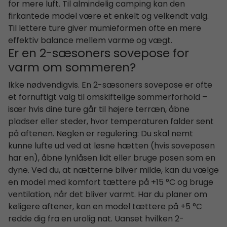
for mere luft. Til almindelig camping kan den
firkantede model være et enkelt og velkendt valg.
Til lettere ture giver mumieformen ofte en mere
effektiv balance mellem varme og vægt.
Er en 2-sæsoners sovepose for
varm om sommeren?
Ikke nødvendigvis. En 2-sæsoners sovepose er ofte
et fornuftigt valg til omskiftelige sommerforhold –
især hvis dine ture går til højere terræn, åbne
pladser eller steder, hvor temperaturen falder sent
på aftenen. Nøglen er regulering: Du skal nemt
kunne lufte ud ved at løsne hætten (hvis soveposen
har en), åbne lynlåsen lidt eller bruge posen som en
dyne. Ved du, at nætterne bliver milde, kan du vælge
en model med komfort tættere på +15 °C og bruge
ventilation, når det bliver varmt. Har du planer om
køligere aftener, kan en model tættere på +5 °C
redde dig fra en urolig nat. Uanset hvilken 2-