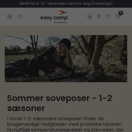
Bestil før kl. 13 – afsendes samme dag (hverdage)
0
Customer service
Find dealer
Favorites
Cart
Tr
Open search modal
Sommer soveposer - 1-2
sæsoner
I vores 1–2-sæsoners soveposer finder du
brugervenlige muligheder med praktiske faconer,
fornuftige temperaturangivelser og størrelser, der