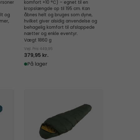
ersoner
komfort +10 °C) – egnet til en
kropslængde op til 195 cm. Kan
lt og
åbnes helt og bruges som dyne,
mmer,
hvilket giver alsidig anvendelse og
behagelig komfort til afslappede
nætter og enkle eventyr.
Vægt 1860 g
Vejl. Pris
449,95
379,95 kr.
På lager
Falcon III Mummy -4°C