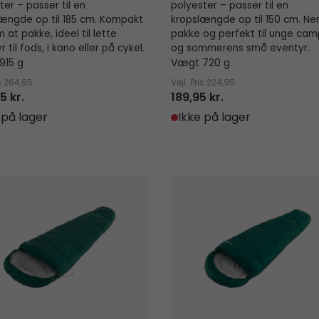
ter – passer til en
polyester – passer til en
ængde op til 185 cm. Kompakt
kropslængde op til 150 cm. Ne
 at pakke, ideel til lette
pakke og perfekt til unge cam
 til fods, i kano eller på cykel.
og sommerens små eventyr.
915 g
Vægt 720 g
s
264,95
Vejl. Pris
224,95
5 kr.
189,95 kr.
 på lager
Ikke på lager
ng Mummy Green 8°C
Starling Mummy Green Jr.