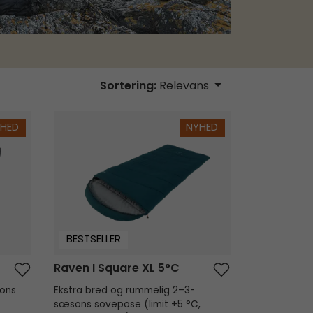
Sortering:
Relevans
Raven I Square XL 5°C
HED
NYHED
BESTSELLER
Raven I Square XL 5°C
sons
Ekstra bred og rummelig 2–3-
sæsons sovepose (limit +5 °C,