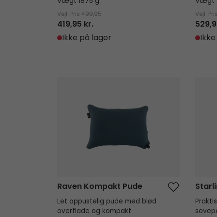
Vægt 1875 g
Vægt 
Vejl. Pris
499,95
Vejl. Pri
419,95 kr.
529,9
Ikke på lager
Ikke
Raven Kompakt Pude
Starli
Raven Kompakt Pude
Star
Let oppustelig pude med blød
Prakti
overflade og kompakt
sovepo