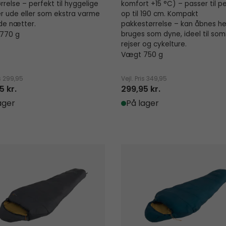
rrelse – perfekt til hyggelige
komfort +15 °C) – passer til p
r ude eller som ekstra varme
op til 190 cm. Kompakt
de nætter.
pakkestørrelse – kan åbnes he
770 g
bruges som dyne, ideel til so
rejser og cykelture.
Vægt 750 g
s
299,95
Vejl. Pris
349,95
5 kr.
299,95 kr.
ager
På lager
 I Mummy 10°C
Falcon II Mummy -1°C