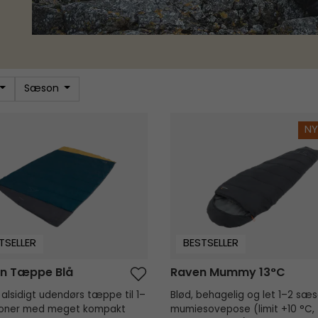
Sæson
n Tæppe Blå
Raven Mummy 13°C
NY
TSELLER
BESTSELLER
on Tæppe Blå
Raven Mummy 13°C
 alsidigt udendørs tæppe til 1–
Blød, behagelig og let 1–2 sæ
oner med meget kompakt
mumiesovepose (limit +10 °C,