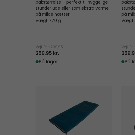
pakstørrelse – perfekt til hyggelige
pakstø
stunder ude eller som ekstra varme
stunde
på milde nætter.
på mil
Vægt 770 g
Vægt 
Vejl. Pris
299,95
Vejl. Pri
259,95 kr.
259,9
På lager
På l
Starling Square Blue 10°C
Falcon