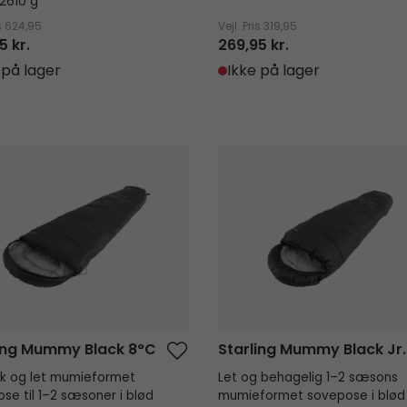
2610 g
s
624,95
Vejl. Pris
319,95
5 kr.
269,95 kr.
 på lager
Ikke på lager
ng Mummy Black 8°C
Starling Mummy Black Jr.
ling Mummy Black 8°C
Starling Mummy Black Jr.
sk og let mumieformet
Let og behagelig 1–2 sæsons
se til 1–2 sæsoner i blød
mumieformet sovepose i blød