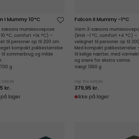
on I Mummy 10°C
Falcon II Mummy -1°C
–2 sæsons mumiesovepose
Varm 3-sæsons mumiesovep
 +10 °C, comfort +14 °C) –
(limit –1 °C, comfort +4 °C) –
et til personer op til 200 cm.
velegnet til personer op til 20
eget kompakt pakkestørrelse
Med kompakt pakkestørrelse –
l til sommerbrug og milde
til kølige nætter, med varmek
r.
og snøre for ekstra varme.
700 g
Vægt 1360 g
s
399,95
Vejl. Pris
449,95
5 kr.
379,95 kr.
 på lager
Ikke på lager
 I Mummy 5°C
Raven II Mummy -1°C