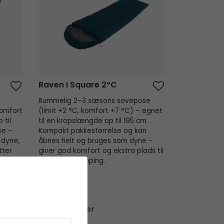
Raven I Square 2°C
Rummelig 2–3 sæsons sovepose
komfort
(limit +2 °C, komfort +7 °C) – egnet
 til
til en kropslængde op til 195 cm.
se –
Kompakt pakkestørrelse og kan
 dyne,
åbnes helt og bruges som dyne –
tter
giver god komfort og ekstra plads til
afslappet camping.
Vægt 1470 g
Vejl. Pris
339,95
289,95 kr.
Ikke på lager