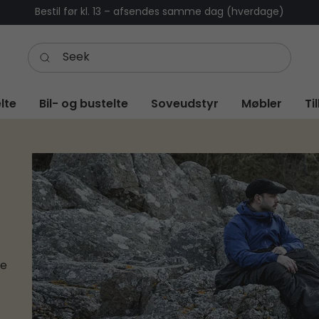
Bestil før kl. 13 – afsendes samme dag (hverdage)
lte
Bil- og bustelte
Soveudstyr
Møbler
Ti
le