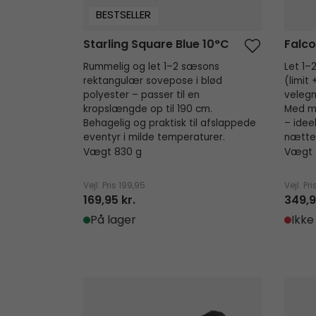
BESTSELLER
Starling Square Blue 10°C
Falc
Rummelig og let 1–2 sæsons
Let 1
rektangulær sovepose i blød
(limit
polyester – passer til en
velegn
kropslængde op til 190 cm.
Med m
Behagelig og praktisk til afslappede
– idee
eventyr i milde temperaturer.
nætte
Vægt 830 g
Vægt 
Vejl. Pris
199,95
Vejl. Pri
169,95 kr.
349,9
På lager
Ikke
Falcon IV Mummy -9°C
Raven