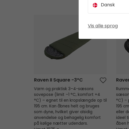
Dansk
Raven II Square -3°C
Raven 
Vis alle sprog
Raven II Square -3°C
Rave
Varm og praktisk 3–4-sæsons
Rummel
sovepose (limit –1 °C, komfort +4
sæsone
°C) – egnet til en kropslængde op til
°C) – 
195 cm. Kan åbnes helt og bruges
195 cm
som dyne, hvilket giver alsidig
eller 
anvendelse og behagelig komfort
ideel 
på kølige nætter udendørs.
åben 