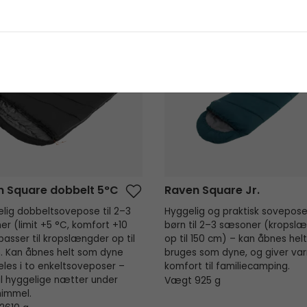
Square dobbelt 5°C
Raven Square Jr.
n Square dobbelt 5°C
Raven Square Jr.
ig dobbeltsovepose til 2–3
Hyggelig og praktisk sovepose 
r (limit +5 °C, komfort +10
børn til 2–3 sæsoner (kropsl
passer til kropslængder op til
op til 150 cm) – kan åbnes hel
. Kan åbnes helt som dyne
bruges som dyne, og giver va
deles i to enkeltsoveposer –
komfort til familiecamping.
til hyggelige nætter under
Vægt 925 g
himmel.