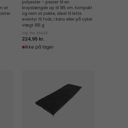
polyester – passer til en
m at
kropslængde op til 185 cm. Kompakt
pister
og nem at pakke, ideel til lette
eventyr til fods, i kano eller på cykel.
Vægt 915 g
Vejl. Pris
264,95
224,95 kr.
Ikke på lager
Starling Square Black 10°C