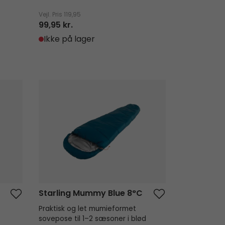
Vejl. Pris
119,95
99,95 kr.
Ikke på lager
Starling Mummy Blue 8°C
Starling Mummy Blue 8°C
Praktisk og let mumieformet
sovepose til 1–2 sæsoner i blød