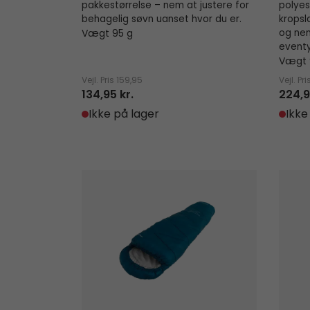
pakkestørrelse – nem at justere for
polyes
behagelig søvn uanset hvor du er.
kropsl
Vægt 95 g
og nem
eventyr
Vægt 
Vejl. Pris
159,95
Vejl. Pri
134,95 kr.
224,9
Ikke på lager
Ikke
Starling Mummy Blue Jr.
Starli