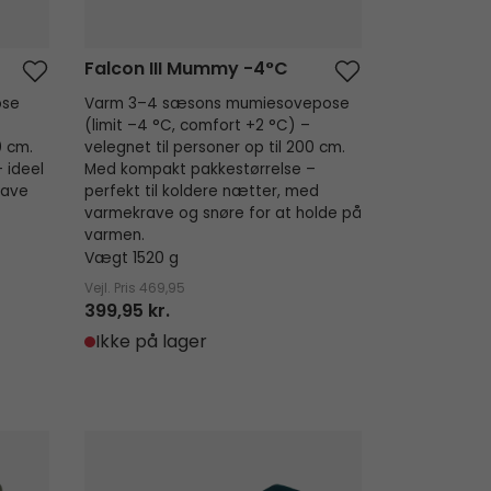
Falcon III Mummy -4°C
ose
Varm 3–4 sæsons mumiesovepose
(limit –4 °C, comfort +2 °C) –
0 cm.
velegnet til personer op til 200 cm.
 ideel
Med kompakt pakkestørrelse –
rave
perfekt til koldere nætter, med
varmekrave og snøre for at holde på
varmen.
Vægt 1520 g
Vejl. Pris
469,95
399,95 kr.
Ikke på lager
Raven I Square 2°C