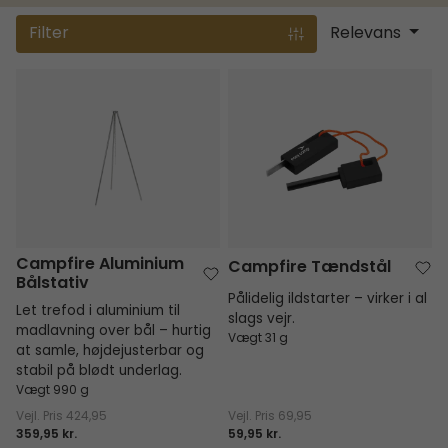
Filter
Relevans
Campfire Aluminium Bålstativ
Campfire Tændstål
Campfire Aluminium
Campfire Tændstål
Bålstativ
Pålidelig ildstarter – virker i al
Let trefod i aluminium til
slags vejr.
madlavning over bål – hurtig
Vægt 31 g
at samle, højdejusterbar og
stabil på blødt underlag.
Vægt 990 g
Vejl. Pris
424,95
Vejl. Pris
69,95
359,95 kr.
59,95 kr.