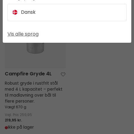
Dansk
Campfire Gryde 4L
Vis alle sprog
Campfire Gryde 4L
Robust gryde i rustfrit stål
med 4 L kapacitet – perfekt
til madlavning over bål til
flere personer.
Vægt 670 g
Vejl. Pris
259,95
219,95 kr.
Ikke på lager