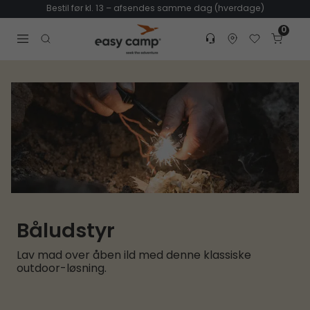
Bestil før kl. 13 – afsendes samme dag (hverdage)
0
Customer service
Find dealer
Favorites
Cart
Tr
Open search modal
Båludstyr
Lav mad over åben ild med denne klassiske
outdoor-løsning.