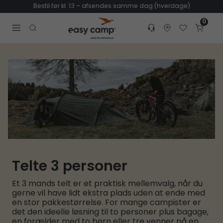
Bestil før kl. 13 – afsendes samme dag (hverdage)
0
Customer service
Find dealer
Favorites
Cart
Tr
Open search modal
Telte 3 personer
Et 3 mands telt er et praktisk mellemvalg, når du
gerne vil have lidt ekstra plads uden at ende med
en stor pakkestørrelse. For mange campister er
det den ideelle løsning til to personer plus bagage,
en forælder med to børn eller tre venner på en