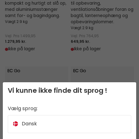
kompakt og hurtigt at slå op,
til opbevaring,
med aluminiumsstænger
ventilationsåbninger foran og
samt for- og bagindgang.
bagtil, lanterneophæng og
Vægt 2.9 kg
opbevaringslommer.
Vægt 2.9 kg
Vejl. Pris
1.499,95
Vejl. Pris
764,95
1.279,95 kr.
649,95 kr.
Ikke på lager
Ikke på lager
Hemsedal 3
Setesdal 3
Vi kunne ikke finde dit sprog !
Vælg sprog:
Dansk
Hemsedal 3
Setesdal 3
Rummeligt tunneltelt til 3
Rummeligt kuppeltelt til 3