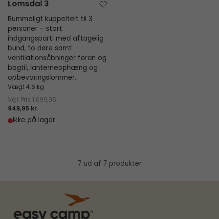
Lomsdal 3
Rummeligt kuppeltelt til 3
personer – stort
indgangsparti med aftagelig
bund, to døre samt
ventilationsåbninger foran og
bagtil, lanterneophæng og
opbevaringslommer.
Vægt 4.6 kg
Vejl. Pris
1.099,95
949,95 kr.
Ikke på lager
7 ud af 7 produkter