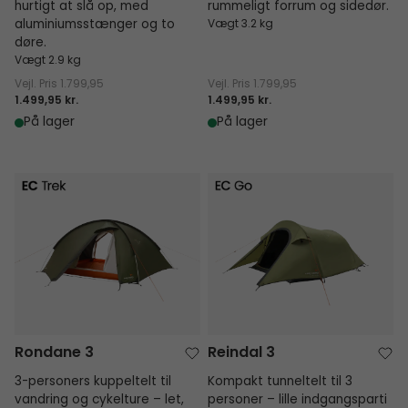
hurtigt at slå op, med
rummeligt forrum og sidedør.
aluminiumsstænger og to
Vægt 3.2 kg
døre.
Vægt 2.9 kg
Vejl. Pris
1.799,95
Vejl. Pris
1.799,95
1.499,95 kr.
1.499,95 kr.
På lager
På lager
Rondane 3
Reindal 3
Rondane 3
Reindal 3
3-personers kuppeltelt til
Kompakt tunneltelt til 3
vandring og cykelture – let,
personer – lille indgangsparti