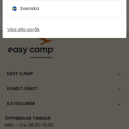
Svenska
1 av 1 produkter
Visa alla språk
EASY CAMP
KUNDTJÄNST
KATEGORIER
ÖPPNINGAR TIMMAR
Mån - Fre 08:30-15:30