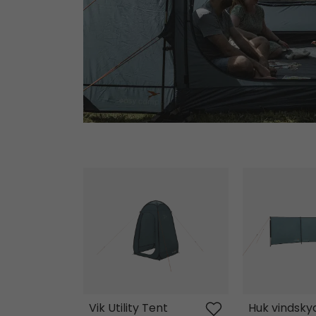
Vik Utility Tent
Huk vindskyd
Vik Utility Tent
Huk vindsky