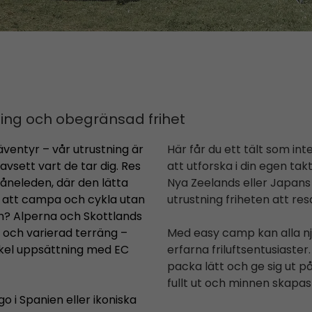
ing och obegränsad frihet
ventyr – vår utrustning är
Här får du ett tält som inte
avsett vart de tar dig. Res
att utforska i din egen t
kåneleden, där den lätta
Nya Zeelands eller Japans 
t att campa och cykla utan
utrustning friheten att res
on? Alperna och Skottlands
 och varierad terräng –
Med easy camp kan alla nju
nkel uppsättning med EC
erfarna friluftsentusiaster.
packa lätt och ge sig ut 
fullt ut och minnen skapas f
 i Spanien eller ikoniska