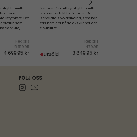
ymligt tunneltält
Skarvan 4 är ett rymligt tunneltält
Skarvan 5 är de
front som
som är perfekt för familjer. De
familjetältet fö
nre utrymmet. Det
separata sovkabinerna, som kan
långa campingtu
 golvduk som
tas bort, ger både avskildhet och
vardagsrummet 
sekter ute,...
flexibilitet,...
avkoppling, me
regnsäkra...
Rek.pris
Rek.pris
5 519,95
4 479,95
4 699,95 kr
3 849,95 kr
Utsåld
Utsåld
FÖLJ OSS
Instagram
Youtube