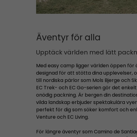
Äventyr för alla
Upptäck världen med lätt packn
Med easy camp ligger världen öppen för ä
designad för att stötta dina upplevelser, o
till nordiska pärlor som Mols Bjerge och S
EC Trek- och EC Go-serien gör det enkel
onödig packning. Är bergen din destinati
vilda landskap erbjuder spektakulära vyer
perfekt för dig som söker komfort och e
Venture och EC Living.
För längre äventyr som Camino de Santiago