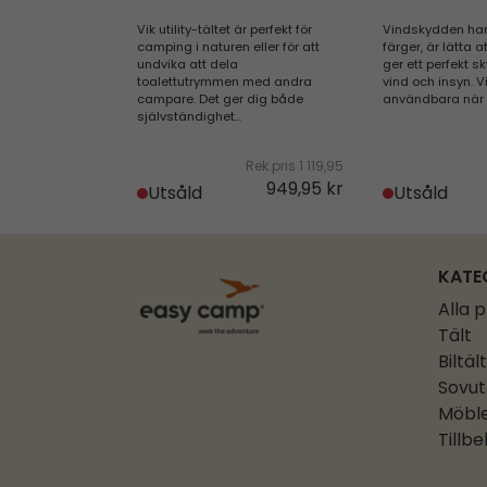
Vik utility-tältet är perfekt för
Vindskydden har
camping i naturen eller för att
färger, är lätta 
undvika att dela
ger ett perfekt 
toalettutrymmen med andra
vind och insyn. 
campare. Det ger dig både
användbara när d
självständighet...
Rek.pris
1 119,95
949,95 kr
Utsåld
Utsåld
KATE
Alla 
Tält
Biltält
Sovut
Möbl
Tillb