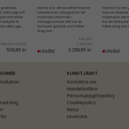
 praktiska
Hamra 4 är ett tunneltält med en
Hamra 5 är ett r
att sätta upp och
lutande front, designat för att
med en lutande 
skydd mot både
maximera utrymmet i
maximerar det i
Vindskydd är
vardagsrummet. Det har en
har en fastsydd
e sätts upp...
fastsydd golvduk som håller
håller drag och in
drag och...
Rek.pris
Rek.pris
669,95
3 954,95
559,95 kr
3 299,95 kr
Utsåld
Utsåld
GORIER
KUNDTJÄNST
produkter
Kontakta oss
Handelsvillkor
Personuppgiftspolicy
rustning
Cookiepolicy
er
Retur
ehör
Leverans