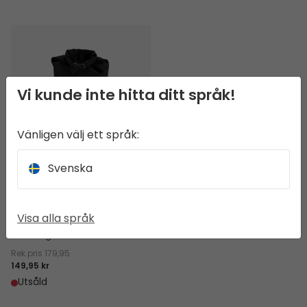
Dry-pack L
Vi kunde inte hitta ditt språk!
Vänligen välj ett språk:
Dry-pack L
Svenska
Stor 43L vattentät väska
med rullstängning och
tejpade sömmar – pålitlig
Visa alla språk
förvaring för större packning.
Vikt 200 g
Rek.pris
179,95
149,95 kr
Utsåld