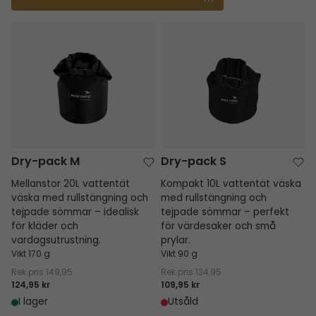
Dry-pack M
Dry-pack S
Dry-pack M
Dry-pack S
Mellanstor 20L vattentät
Kompakt 10L vattentät väska
väska med rullstängning och
med rullstängning och
tejpade sömmar – idealisk
tejpade sömmar – perfekt
för kläder och
för värdesaker och små
vardagsutrustning.
prylar.
Vikt 170 g
Vikt 90 g
Rek.pris
149,95
Rek.pris
134,95
124,95 kr
109,95 kr
I lager
Utsåld