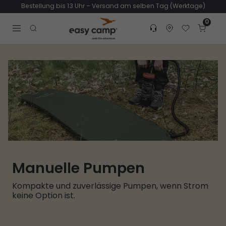
Bestellung bis 13 Uhr – Versand am selben Tag (Werktage)
0
Customer service
Find dealer
Favorites
Cart
Tr
Open search modal
Manuelle Pumpen
Kompakte und zuverlässige Pumpen, wenn Strom
keine Option ist.