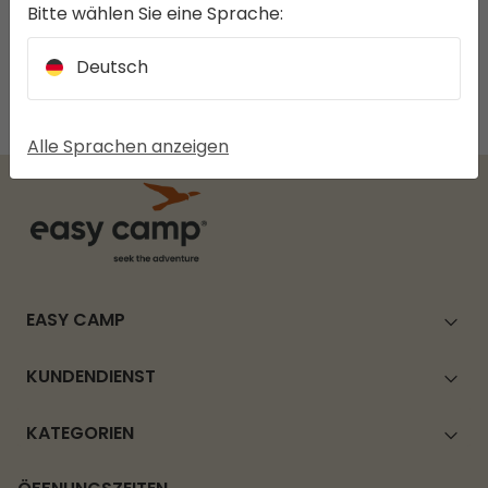
Bitte wählen Sie eine Sprache:
Ausverkauft
Deutsch
1 von 1 produkte
Alle Sprachen anzeigen
EASY CAMP
KUNDENDIENST
KATEGORIEN