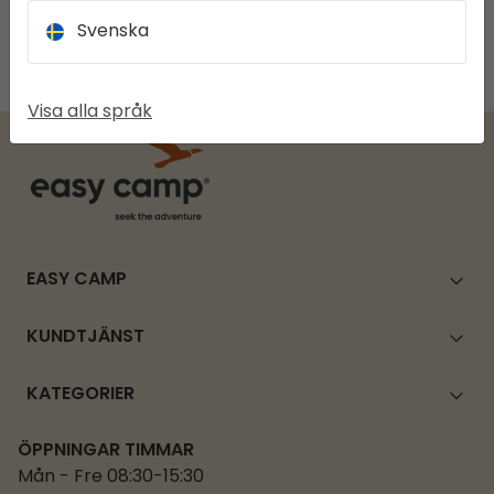
3–5 arbetsdagar: Storbritannien, Finland, Italien
4–5 arbetsdagar: Bulgarien, Irland, Slovenien, Litauen,
Svenska
Portugal, Spanien
5–6 arbetsdagar: Estland, Kroatien, Lettland
Visa alla språk
EASY CAMP
KUNDTJÄNST
KATEGORIER
ÖPPNINGAR TIMMAR
Mån - Fre 08:30-15:30