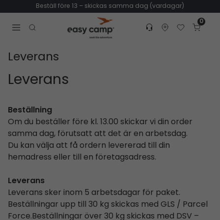
Beställ före 13 – skickas samma dag (vardagar)
0
Customer service
Find dealer
Favorites
Cart
Tr
Open search modal
Leverans
Leverans
Beställning
Om du beställer före kl. 13.00 skickar vi din order
samma dag, förutsatt att det är en arbetsdag.
Du kan välja att få ordern levererad till din
hemadress eller till en företagsadress.
Leverans
Leverans sker inom 5 arbetsdagar för paket.
Beställningar upp till 30 kg skickas med GLS / Parcel
Force.Beställningar över 30 kg skickas med DSV –