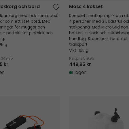
ickkorg och bord
Moss 4 kokset
lbar korg med lock som också
Komplett matlagnings- och ät
ar som ett litet bord. Med
4 personer med 3 L kastrull oc
pningar för muggar och
stekpanna. Med MicroGrid non-
n – perfekt för picknick och
botten, sil-lock och silikonbel
ng.
handtag. Stapelbart för enkel
25 g
transport.
Vikt 1165 g
s
349,95
Rek.pris
519,95
5 kr
449,95 kr
er
I lager
re Tändstål
Thyme Vattendunk 10L