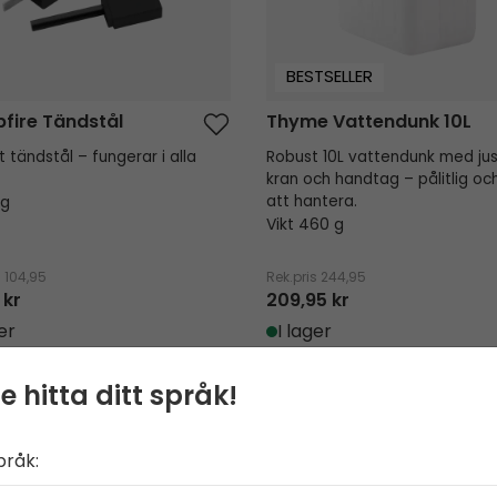
BESTSELLER
fire Tändstål
Thyme Vattendunk 10L
gt tändstål – fungerar i alla
Robust 10L vattendunk med ju
kran och handtag – pålitlig och
 g
att hantera.
Vikt 460 g
s
104,95
Rek.pris
244,95
 kr
209,95 kr
er
I lager
e hitta ditt språk!
e Gasolbrännare
Stormkök
pråk: