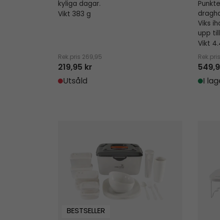
kyliga dagar.
Punkte
Vikt 383 g
dragha
Viks ih
upp til
Vikt 4
Rek.pris
269,95
Rek.pri
219,95 kr
549,9
Utsåld
I lag
Picknicklåda L
Pickni
BESTSELLER