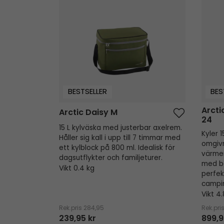
Arctic Daisy M
Arctic 
BESTSELLER
BES
Arcti
Arctic Daisy M
24
15 L kylväska med justerbar axelrem.
Kyler 
Håller sig kall i upp till 7 timmar med
omgivn
ett kylblock på 800 ml. Idealisk för
värmer
dagsutflykter och familjeturer.
med b
Vikt 0.4 kg
perfek
campi
Vikt 4
Rek.pris
284,95
Rek.pri
239,95 kr
899,9