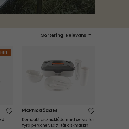
Sortering:
Relevans
Picknicklåda M
YHET
Picknicklåda M
med
Kompakt picknicklåda med servis för
fyra personer. Lätt, tål diskmaskin