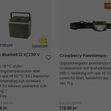
Bluebell​ 12 V/230 V 24
Crowberry Pannlampa
N
TSELLER
Datasheet
c Bluebell​ 12 V/230 V
Crowberry Pannlampa
Uppladdningsbar pannlampa 
15–18 °C under
rörelsesensor och ljusfunktione
ingstemperaturen eller
USB-C-laddning och upp till 2
 upp till 50 °C. 24 L kapacitet
lumen för klart, handsfritt ljus.
ärhandtag och avdelare –
Vikt 71 g
t för bilresor, picknickar och
ng.
.8 kg
s
1 044,95
Rek.pris
209,95
5 kr
179,95 kr