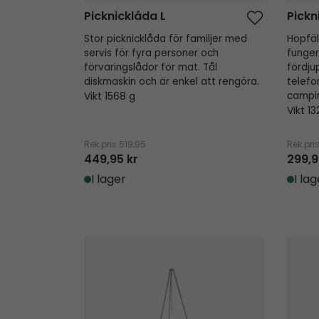
Picknicklåda L
Pickn
Stor picknicklåda för familjer med
Hopfäl
servis för fyra personer och
funger
förvaringslådor för mat. Tål
fördju
diskmaskin och är enkel att rengöra.
telefo
Vikt 1568 g
campi
Vikt 13
Rek.pris
519,95
Rek.pri
449,95 kr
299,9
I lager
I lag
Campfire Aluminum Trefot
Campfi