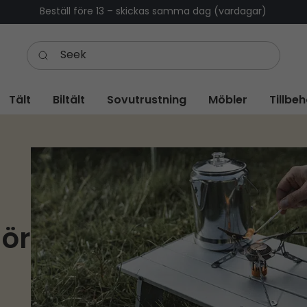
Beställ före 13 – skickas samma dag (vardagar)
Tält
Biltält
Sovutrustning
Möbler
Tillbe
hör