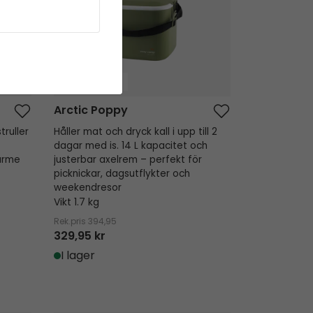
BESTSELLER
Arctic Poppy
ruller
Håller mat och dryck kall i upp till 2
dagar med is. 14 L kapacitet och
ärme
justerbar axelrem – perfekt för
picknickar, dagsutflykter och
weekendresor
Vikt 1.7 kg
Rek.pris
394,95
329,95 kr
I lager