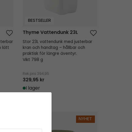
BESTSELLER
Thyme Vattendunk 23L
sterbar
Stor 23L vattendunk med justerbar
 lätt
kran och handtag – hållbar och
praktisk för längre äventyr.
Vikt 798 g
Rek.pris
394,95
329,95 kr
I lager
Arctic Poppy
NYHET