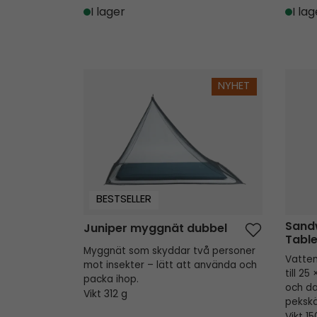
I lager
I lag
Juniper myggnät dubbel
Sandwo
NYHET
BESTSELLER
Sand
Juniper myggnät dubbel
Table
Myggnät som skyddar två personer
Vatten
mot insekter – lätt att använda och
till 2
packa ihop.
och d
Vikt 312 g
pekskä