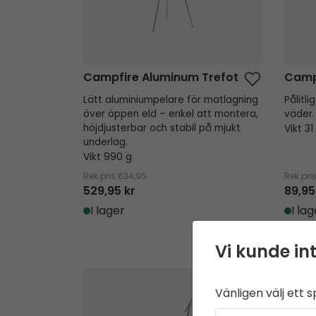
Campfire Aluminum Trefot
Camp
Lätt aluminiumpelare för matlagning
Pålitli
över öppen eld – enkel att montera,
väder.
höjdjusterbar och stabil på mjukt
Vikt 31
underlag.
Vikt 990 g
Rek.pris
634,95
Rek.pri
529,95 kr
89,95
I lager
I lag
Vi kunde int
Adventure Gasolbrännare
Ventur
Vänligen välj ett s