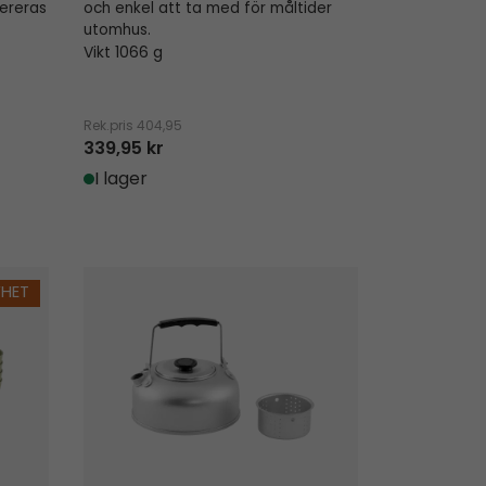
vereras
och enkel att ta med för måltider
utomhus.
Vikt 1066 g
Rek.pris
404,95
339,95 kr
I lager
Compact Vattenkittel
YHET