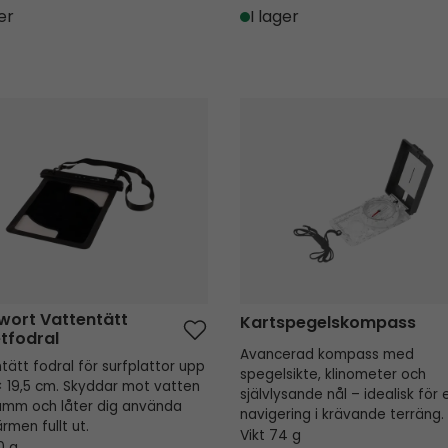
er
I lager
rt Vattentätt Tabletfodral
Kartspegelskompass
wort Vattentätt
Kartspegelskompass
tfodral
Avancerad kompass med
tätt fodral för surfplattor upp
spegelsikte, klinometer och
5 × 19,5 cm. Skyddar mot vatten
självlysande nål – idealisk för 
amm och låter dig använda
navigering i krävande terräng.
rmen fullt ut.
Vikt 74 g