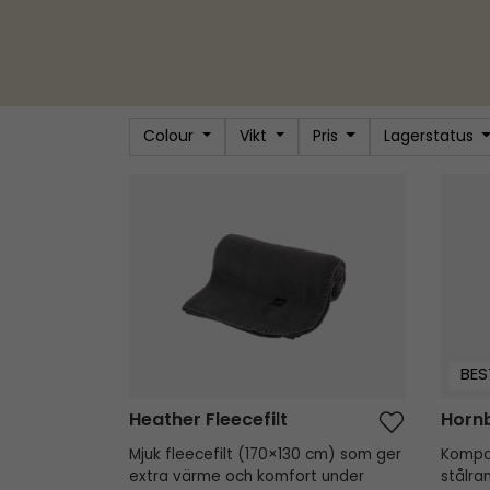
Colour
Vikt
Pris
Lagerstatus
Heather Fleecefilt
Hornb
BES
Heather Fleecefilt
Horn
Mjuk fleecefilt (170×130 cm) som ger
Kompa
extra värme och komfort under
stålra