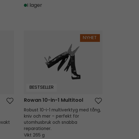
I lager
Rowan 10-in-1 Multitool
NYHET
BESTSELLER
Rowan 10-in-1 Multitool
Robust 10-i-1 multiverktyg med tång,
kniv och mer – perfekt för
exakt
utomhusbruk och snabba
reparationer.
Vikt 265 g