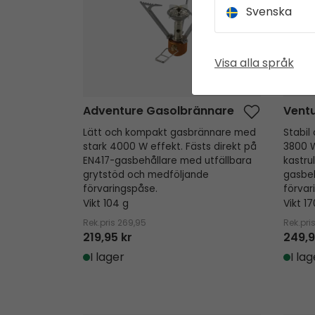
Svenska
Visa alla språk
Adventure Gasolbrännare
Vent
Lätt och kompakt gasbrännare med
Stabil
stark 4000 W effekt. Fästs direkt på
3800 W
EN417-gasbehållare med utfällbara
kastru
grytstöd och medföljande
gasbeh
förvaringspåse.
förvar
Vikt 104 g
Vikt 17
Rek.pris
269,95
Rek.pri
219,95 kr
249,9
I lager
I lag