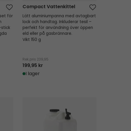
Compact Vattenkittel
set för
Lätt aluminiumpanna med avtagbart
h
lock och handtag. Inkluderar tesil –
stick
perfekt för användning över öppen
agda
eld eller på gasbrännare.
Vikt 150 g
Rek.pris
239,95
199,95 kr
I lager
Thyme Vattendunk 23L