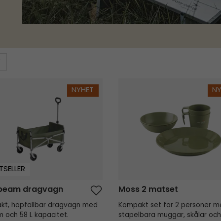
eam dragvagn
Moss 2 matset
NYHET
N
TSELLER
beam dragvagn
Moss 2 matset
kt, hopfällbar dragvagn med
Kompakt set för 2 personer 
m och 58 L kapacitet.
stapelbara muggar, skålar och