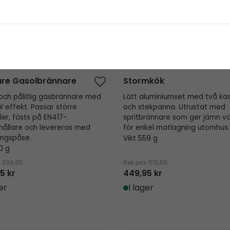
ure Gasolbrännare
Stormkök
 och pålitlig gasbrännare med
Lätt aluminiumset med två kast
 effekt. Passar större
och stekpanna. Utrustat med
ller, fästs på EN417-
spritbrännare som ger jämn v
ållare och levereras med
för enkel matlagning utomhus.
ingspåse.
Vikt 559 g
0 g
s
299,95
Rek.pris
519,95
5 kr
449,95 kr
er
I lager