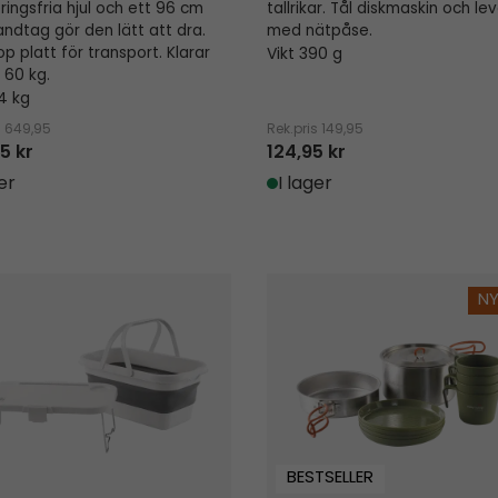
ringsfria hjul och ett 96 cm
tallrikar. Tål diskmaskin och le
ndtag gör den lätt att dra.
med nätpåse.
op platt för transport. Klarar
Vikt 390 g
l 60 kg.
.4 kg
s
649,95
Rek.pris
149,95
5 kr
124,95 kr
er
I lager
ckkorg och bord
Moss 4 kokset
N
BESTSELLER