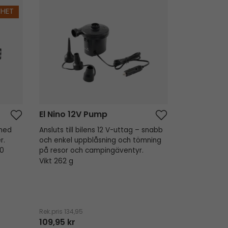
El Nino 12V Pump
YHET
El Nino 12V Pump
med
Ansluts till bilens 12 V-uttag – snabb
r.
och enkel uppblåsning och tömning
00
på resor och campingäventyr.
Vikt 262 g
Rek.pris
134,95
109,95 kr