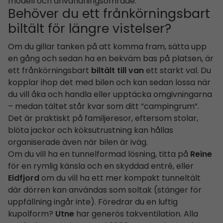
modell och användningsområde.
Behöver du ett frånkörningsbart
biltält för längre vistelser?
Om du gillar tanken på att komma fram, sätta upp
en gång och sedan ha en bekväm bas på platsen, är
ett frånkörningsbart
biltält till van
ett starkt val. Du
kopplar ihop det med bilen och kan sedan lossa när
du vill åka och handla eller upptäcka omgivningarna
– medan tältet står kvar som ditt ”campingrum”.
Det är praktiskt på familjeresor, eftersom stolar,
blöta jackor och köksutrustning kan hållas
organiserade även när bilen är iväg.
Om du vill ha en tunnelformad lösning, titta på
Reine
för en rymlig känsla och en skyddad entré, eller
Eidfjord
om du vill ha ett mer kompakt tunneltält
där dörren kan användas som soltak (stänger för
uppfällning ingår inte). Föredrar du en luftig
kupolform?
Utne
har generös takventilation. Alla