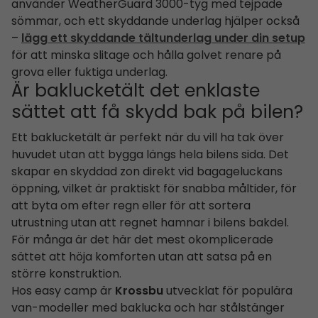
använder WeatherGuard 3000-tyg med tejpade
sömmar, och ett skyddande underlag hjälper också
–
lägg ett skyddande tältunderlag under din setup
för att minska slitage och hålla golvet renare på
grova eller fuktiga underlag.
Är baklucketält det enklaste
sättet att få skydd bak på bilen?
Ett baklucketält är perfekt när du vill ha tak över
huvudet utan att bygga längs hela bilens sida. Det
skapar en skyddad zon direkt vid bagageluckans
öppning, vilket är praktiskt för snabba måltider, för
att byta om efter regn eller för att sortera
utrustning utan att regnet hamnar i bilens bakdel.
För många är det här det mest okomplicerade
sättet att höja komforten utan att satsa på en
större konstruktion.
Hos easy camp är
Krossbu
utvecklat för populära
van-modeller med baklucka och har stålstänger