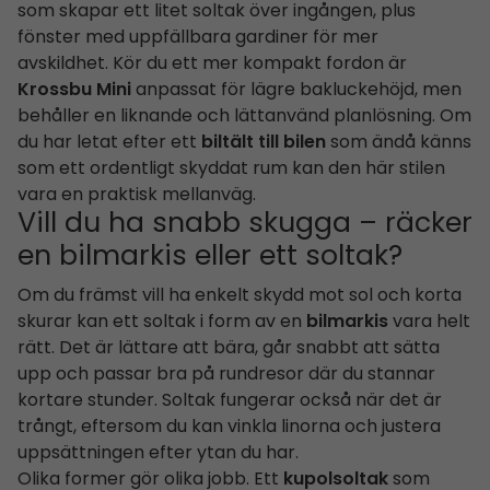
som skapar ett litet soltak över ingången, plus
fönster med uppfällbara gardiner för mer
avskildhet. Kör du ett mer kompakt fordon är
Krossbu Mini
anpassat för lägre bakluckehöjd, men
behåller en liknande och lättanvänd planlösning. Om
du har letat efter ett
biltält till bilen
som ändå känns
som ett ordentligt skyddat rum kan den här stilen
vara en praktisk mellanväg.
Vill du ha snabb skugga – räcker
en bilmarkis eller ett soltak?
Om du främst vill ha enkelt skydd mot sol och korta
skurar kan ett soltak i form av en
bilmarkis
vara helt
rätt. Det är lättare att bära, går snabbt att sätta
upp och passar bra på rundresor där du stannar
kortare stunder. Soltak fungerar också när det är
trångt, eftersom du kan vinkla linorna och justera
uppsättningen efter ytan du har.
Olika former gör olika jobb. Ett
kupolsoltak
som