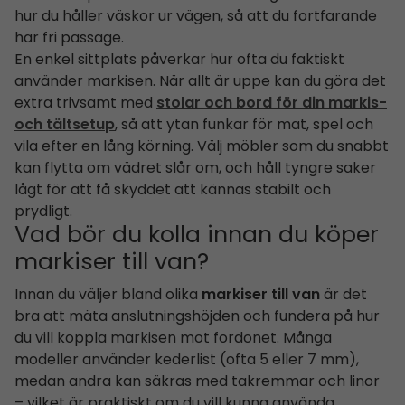
hur du håller väskor ur vägen, så att du fortfarande
har fri passage.
En enkel sittplats påverkar hur ofta du faktiskt
använder markisen. När allt är uppe kan du göra det
extra trivsamt med
stolar och bord för din markis-
och tältsetup
, så att ytan funkar för mat, spel och
vila efter en lång körning. Välj möbler som du snabbt
kan flytta om vädret slår om, och håll tyngre saker
lågt för att få skyddet att kännas stabilt och
prydligt.
Vad bör du kolla innan du köper
markiser till van?
Innan du väljer bland olika
markiser till van
är det
bra att mäta anslutningshöjden och fundera på hur
du vill koppla markisen mot fordonet. Många
modeller använder kederlist (ofta 5 eller 7 mm),
medan andra kan säkras med takremmar och linor
– vilket är praktiskt om du vill kunna använda