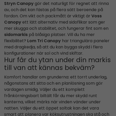
Stryn Canopy
gör det naturligt för regnet att rinna
av, och det kan fästas på flera sätt beroende på
fordon. Om vikt och packmått är viktigt är
Voss
Canopy
ett lätt alternativ med sidoflikar som ger
mer skugga och stabilitet, och fungerar fint som en
sidomarkis
på blåsiga platser. Vill du ha mer
flexibilitet?
Lom Tri Canopy
har triangulära paneler
med dragkedja, så att du kan bygga skydd i flera
konfigurationer när sol och vind skiftar.
Hur får du ytan under din markis
till van att kännas bekväm?
Komfort handlar om grunderna: ett torrt underlag,
någonstans att sitta och en planlösning som gör
vardagen smidig. Väljer du ett komplett
frånkörningsbart biltält får du mer skydd runt
kanterna, vilket märks när vinden vänder under
natten. Väljer du ett öppet soltak kan det vara
smart att planera var köksutrustningen ska stå och