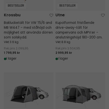
BESTSELLER
BESTSELLER
Krossbu
Utne
Baklucketält för VW T5/6 and
Kupolformat fristående
MB W447 – med ståhöjd och
drive-away-tält för
möjlighet att använda dörren
campervans och MPV:er –
som solskydd.
anslutningshöjd 180–200 cm.
Vikt 3.6 kg
Vikt 8.8 kg
Rek.pris
2 089,95
Rek.pris
3 504,95
1 799,95 kr
2 999,95 kr
I lager
I lager
Eidfjord
Reine