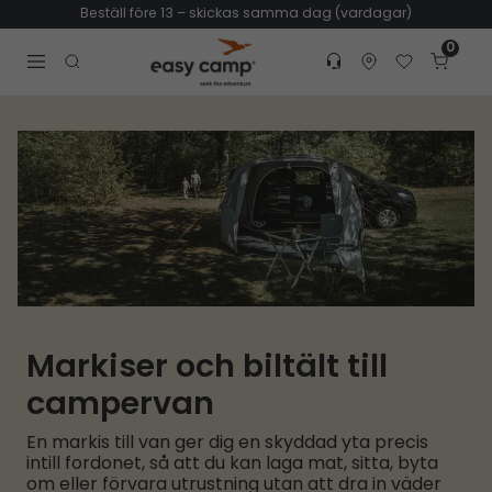
Beställ före 13 – skickas samma dag (vardagar)
0
Customer service
Find dealer
Favorites
Cart
Tr
Open search modal
Markiser och biltält till
campervan
En markis till van ger dig en skyddad yta precis
intill fordonet, så att du kan laga mat, sitta, byta
om eller förvara utrustning utan att dra in väder