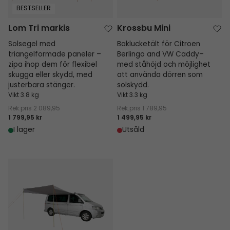
BESTSELLER
Lom Tri markis
Krossbu Mini
Solsegel med
Baklucketält för Citroen
triangelformade paneler –
Berlingo and VW Caddy–
zipa ihop dem för flexibel
med ståhöjd och möjlighet
skugga eller skydd, med
att använda dörren som
justerbara stänger.
solskydd.
Vikt 3.8 kg
Vikt 3.3 kg
Rek.pris
2 089,95
Rek.pris
1 789,95
1 799,95 kr
1 499,95 kr
I lager
Utsåld
Voss markis