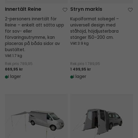
Innertält Reine
Stryn markis
2-personers innertält för
Kupolformat solsegel –
Reine – enkelt att sätta upp
universell design med
för sov- eller
ståhöjd, höjdjusterbara
förvaringsutrymme, kan
stänger 150–200 cm.
placeras på båda sidor av
Vikt 3.9 kg
bustältet.
Vikt 1.7 kg
Rek.pris
789,95
Rek.pris
1 789,95
669,95 kr
1 499,95 kr
I lager
I lager
Lom Tri markis
Krossbu Mini