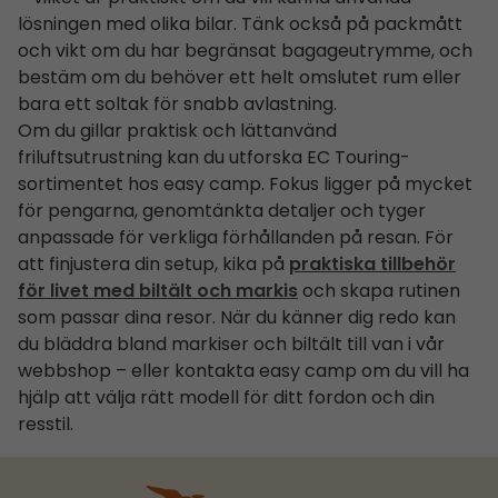
lösningen med olika bilar. Tänk också på packmått
och vikt om du har begränsat bagageutrymme, och
bestäm om du behöver ett helt omslutet rum eller
bara ett soltak för snabb avlastning.
Om du gillar praktisk och lättanvänd
friluftsutrustning kan du utforska EC Touring-
sortimentet hos easy camp. Fokus ligger på mycket
för pengarna, genomtänkta detaljer och tyger
anpassade för verkliga förhållanden på resan. För
att finjustera din setup, kika på
praktiska tillbehör
för livet med biltält och markis
och skapa rutinen
som passar dina resor. När du känner dig redo kan
du bläddra bland markiser och biltält till van i vår
webbshop – eller kontakta easy camp om du vill ha
hjälp att välja rätt modell för ditt fordon och din
resstil.