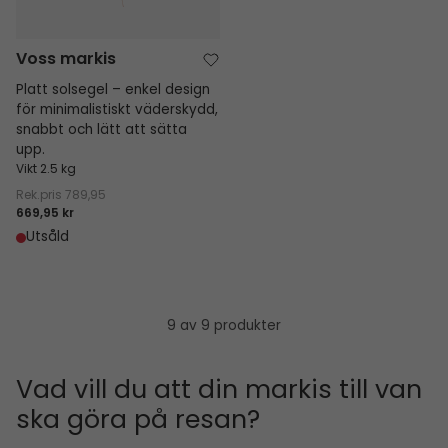
Voss markis
Platt solsegel – enkel design
för minimalistiskt väderskydd,
snabbt och lätt att sätta
upp.
Vikt 2.5 kg
Rek.pris
789,95
669,95 kr
Utsåld
9 av 9 produkter
Vad vill du att din markis till van
ska göra på resan?