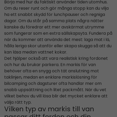
Börja med hur du faktiskt använder tiden utomhus.
Om du reser runt och gör många stopp kan du vilja
ha ett snabbt skydd för lunchpauser och regniga
dagar. Om du står på samma plats några nätter
kanske du föredrar ett mer avskärmat utrymme
som fungerar som en extra sällskapsyta. Fundera på
när du kommer att använda det mest: laga mat i lä,
hålla leriga skor utanför eller skapa skugga så att du
kan läsa medan vattnet kokar.
Det hjälper också att vara realistisk kring fordonet
och hur du brukar parkera. En markis för van
behöver ofta en snygg och tät anslutning mot
taklinjen, medan en enklare markislösning för
bilcamping och dagsturer ofta handlar mer om
snabb uppsättning och litet packmått. När du vet
vilket behov du vill lösa blir det mycket enklare att
välja rätt typ.
Vilken typ av markis till van