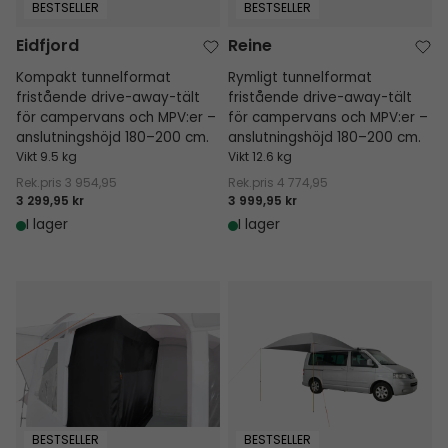
BESTSELLER
BESTSELLER
Eidfjord
Reine
Kompakt tunnelformat
Rymligt tunnelformat
fristående drive-away-tält
fristående drive-away-tält
för campervans och MPV:er –
för campervans och MPV:er –
anslutningshöjd 180–200 cm.
anslutningshöjd 180–200 cm.
Vikt 9.5 kg
Vikt 12.6 kg
Rek.pris
3 954,95
Rek.pris
4 774,95
3 299,95 kr
3 999,95 kr
I lager
I lager
Innertält Reine
Stryn markis
BESTSELLER
BESTSELLER