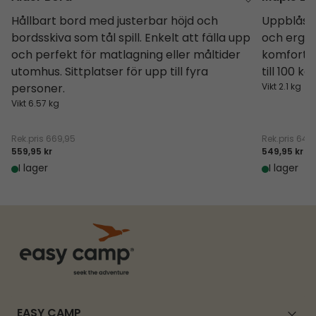
Hållbart bord med justerbar höjd och
Uppblåsba
bordsskiva som tål spill. Enkelt att fälla upp
och ergo
och perfekt för matlagning eller måltider
komfort. 
utomhus. Sittplatser för upp till fyra
till 100 kg.
personer.
Vikt 2.1 kg
Vikt 6.57 kg
Rek.pris
669,95
Rek.pris
649,
559,95 kr
549,95 kr
I lager
I lager
EASY CAMP