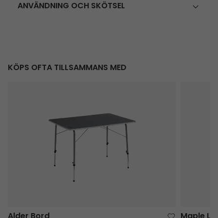
ANVÄNDNING OCH SKÖTSEL
KÖPS OFTA TILLSAMMANS MED
Alder Bord
Maple Lo
Alder Bord
Maple Lo