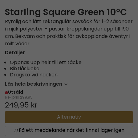
Starling Square Green 10°C
Rymlig och lätt rektangulär sovsäck för 1–2 säsonger
i mjuk polyester – passar kroppslängder upp till 190
cm. Bekväm och praktisk för avkopplande äventyr i
milt väder.
Detaljer
Öppnas upp helt till ett täcke
Blixtlåslucka
Dragsko vid nacken
Läs hela beskrivningen
Utsåld
Rek.pris
299,95
249,95 kr
Alternativ
Få ett meddelande när det finns i lager igen