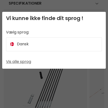
SPECIFIKATIONER
DETALJER
Vi kunne ikke finde dit sprog !
Vælg sprog:
Dansk
ANDRE HAR OGSÅ SET
DIY-Stangreparationssæt 12,5 mm
Sarek 1
Vis alle sprog