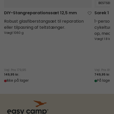
BESTSELLE
DIY-Stangreparationssæt 12,5 mm
Sarek 1
Robust glasfiberstangsæt til reparation
1-persons 
eller tilpasning af teltstænger.
cykelture 
Vægt 1060 g
op, med a
Vægt 1.8 kg
Vejl. Pris
179,95
Vejl. Pris
899
149,95 kr.
749,95 kr.
Ikke på lager
På lager