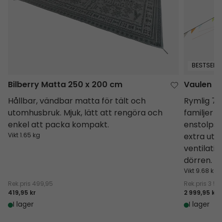
BESTSELLE
Bilberry Matta 250 x 200 cm
Vaulen Ti
Hållbar, vändbar matta för tält och
Rymlig 7-
utomhusbruk. Mjuk, lätt att rengöra och
familjer 
enkel att packa kompakt.
enstolpsu
Vikt 1.65 kg
extra utr
ventilatio
dörren.
Vikt 9.68 kg
Rek.pris
499,95
Rek.pris
3 50
419,95 kr
2 999,95 kr
I lager
I lager