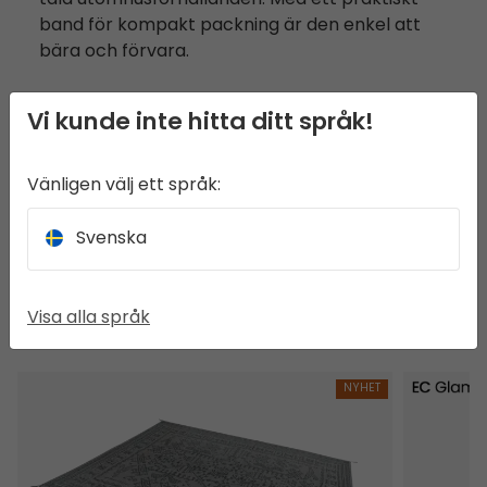
tåla utomhusförhållanden. Med ett praktiskt
band för kompakt packning är den enkel att
bära och förvara.
Vi kunde inte hitta ditt språk!
SPECIFIKATIONER
Vänligen välj ett språk:
FUNKTIONER
Svenska
Visa alla språk
KÖPS OFTA TILLSAMMANS MED
Bilberry Matta 250 x 200 cm
Vaulen Tip
NYHET