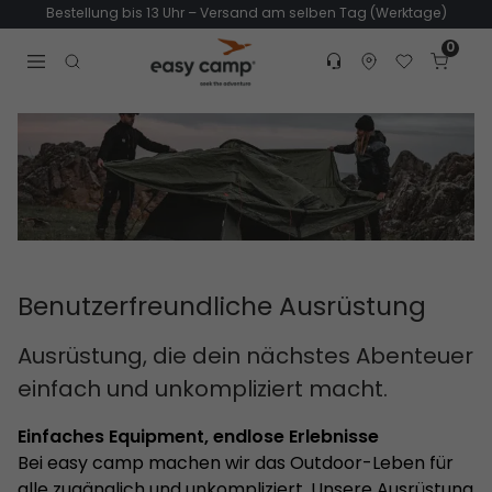
Bestellung bis 13 Uhr – Versand am selben Tag (Werktage)
0
Customer service
Find dealer
Favorites
Cart
Tr
Open search modal
Benutzerfreundliche Ausrüstung
Ausrüstung, die dein nächstes Abenteuer
einfach und unkompliziert macht.
Einfaches Equipment, endlose Erlebnisse
Bei easy camp machen wir das Outdoor-Leben für
alle zugänglich und unkompliziert. Unsere Ausrüstung