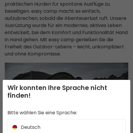
praktischen Hürden für spontane Ausflüge zu
beseitigen. easy camp macht es einfach,
aufzubrechen, sobald die Abenteuerlust ruft. Unsere
Ausrüstung wurde für ein modernes, aktives Leben
entwickelt, bei dem Komfort und Funktionalität Hand
in Hand gehen. Mit easy camp genießen Sie die
Freiheit des Outdoor-Lebens – leicht, unkompliziert
und ohne Kompromisse.
Wir konnten Ihre Sprache nicht
finden!
Bitte wählen Sie eine Sprache:
Deutsch