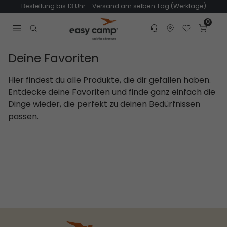
Bestellung bis 13 Uhr – Versand am selben Tag (Werktage)
0
Customer service
Find dealer
Favorites
Cart
Tr
Open search modal
Deine Favoriten
Hier findest du alle Produkte, die dir gefallen haben.
Entdecke deine Favoriten und finde ganz einfach die
Dinge wieder, die perfekt zu deinen Bedürfnissen
passen.