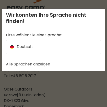
Wir konnten Ihre Sprache nicht
finden!
EASY CAMP
Bitte wählen Sie eine Sprache:
KUNDENDIENST
Deutsch
KATEGORIEN
Alle Sprachen anzeigen
ÖFFNUNGSZEITEN
Mo - Fr 08:30-15:30
Tel +45 6915 2017
Oase Outdoors
Kornvej 9 (Kein Laden)
DK-7323 Give
Dänemark